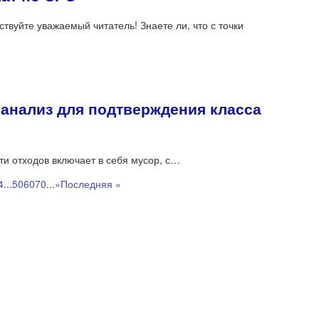
твуйте уважаемый читатель! Знаете ли, что с точки
анализ для подтверждения класса
ти отходов включает в себя мусор, с…
4
...
50
60
70
...
»
Последняя »