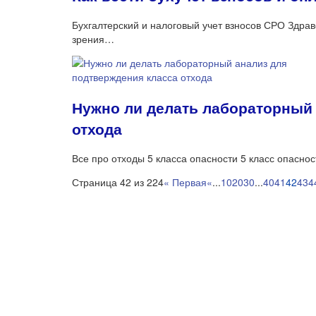
Бухгалтерский и налоговый учет взносов СРО Здравс
зрения…
Нужно ли делать лабораторный 
отхода
Все про отходы 5 класса опасности 5 класс опаснос
Страница 42 из 224
« Первая
«
...
10
20
30
...
40
41
42
43
4