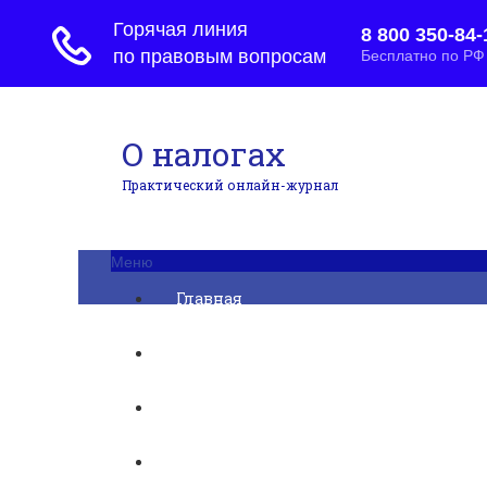
О налогах
Практический онлайн-журнал
Меню
Главная
Бухгалтерский учет
► УСН
Юридические вопросы