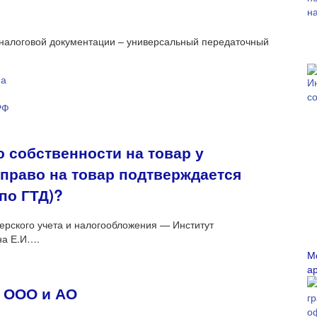
 налоговой документации – универсальный передаточный
 собственности на товар у
право на товар подтверждается
по ГТД)?
ерского учета и налогообложения — Институт
на Е.И….
М
а
т ООО и АО