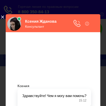
О налогах
Практический онлайн-журнал
Меню
Главная
Бухгалтерский учет
► УСН
Юридические вопросы