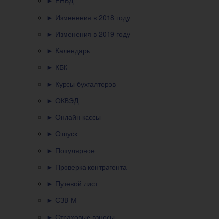
► ЕНВД
► Изменения в 2018 году
► Изменения в 2019 году
► Календарь
► КБК
► Курсы бухгалтеров
► ОКВЭД
► Онлайн кассы
► Отпуск
► Популярное
► Проверка контрагента
► Путевой лист
► СЗВ-М
► Страховые взносы