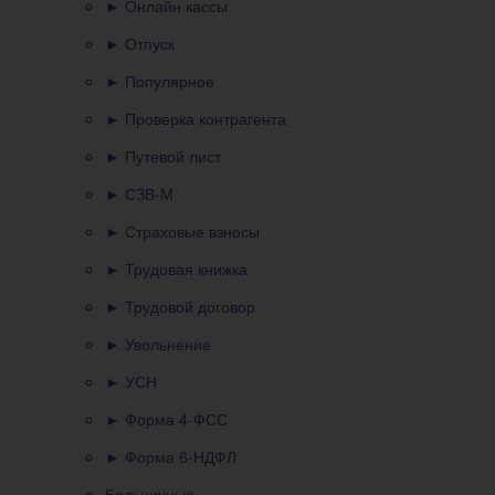
► Онлайн кассы
► Отпуск
► Популярное
► Проверка контрагента
► Путевой лист
► СЗВ-М
► Страховые взносы
► Трудовая книжка
► Трудовой договор
► Увольнение
► УСН
► Форма 4-ФСС
► Форма 6-НДФЛ
Больничные