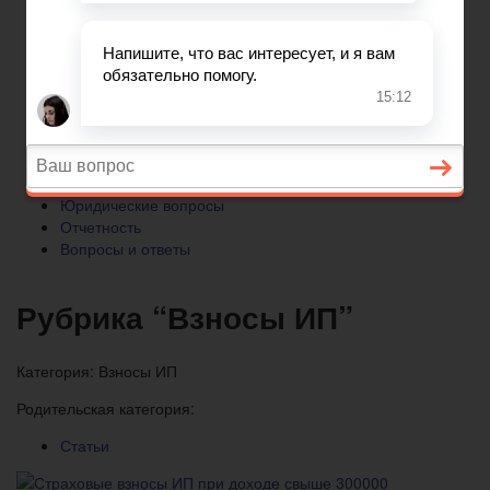
Отчетность
Вопросы и ответы
Главная
Бухгалтерский учет
► УСН
Юридические вопросы
Отчетность
Вопросы и ответы
Рубрика “Взносы ИП”
Категория:
Взносы ИП
Родительская категория:
Статьи