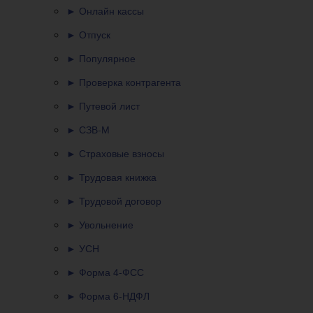
► Онлайн кассы
► Отпуск
► Популярное
► Проверка контрагента
► Путевой лист
► СЗВ-М
► Страховые взносы
► Трудовая книжка
► Трудовой договор
► Увольнение
► УСН
► Форма 4-ФСС
► Форма 6-НДФЛ