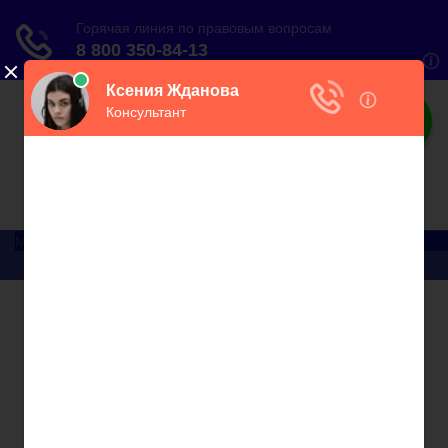
О налогах
Практический онлайн-журнал
Меню
Главная
Бухгалтерский учет
► УСН
Юридические вопросы