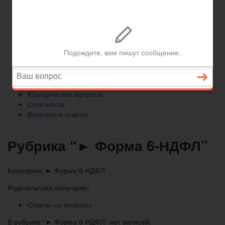
Отчетность
Вопросы и ответы
Главная
Бухгалтерский учет
► УСН
Юридические вопросы
Отчетность
Вопросы и ответы
Рубрика “► Форма 6-НДФЛ”
Категория:
► Форма 6-НДФЛ
Родительская категория:
Ответы на вопросы
В рубрике “► Форма 6-НДФЛ” нет записей.