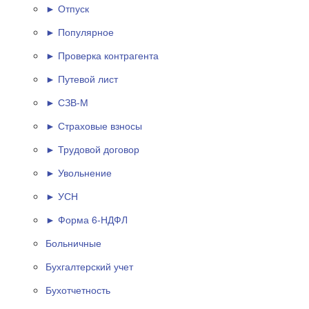
► Отпуск
► Популярное
► Проверка контрагента
► Путевой лист
► СЗВ-М
► Страховые взносы
► Трудовой договор
► Увольнение
► УСН
► Форма 6-НДФЛ
Больничные
Бухгалтерский учет
Бухотчетность