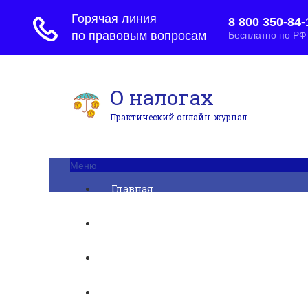
О налогах
Практический онлайн-журнал
Меню
Главная
Бухгалтерский учет
► УСН
Юридические вопросы