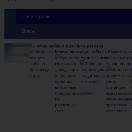
Популярное
Новое
Вычет на ребенка в двойном размере
Можно ли вернуть займ на банковску к
Нужно ли включать в дох
Товар на реа