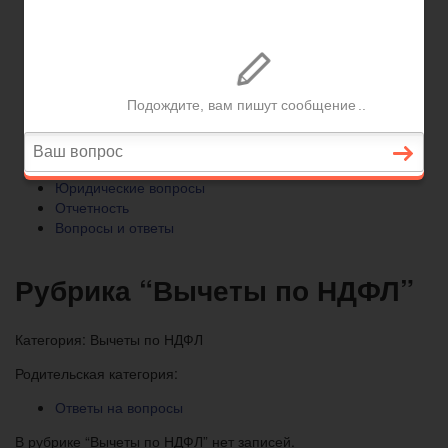
Отчетность
Вопросы и ответы
Главная
Бухгалтерский учет
► УСН
Юридические вопросы
Отчетность
Вопросы и ответы
Рубрика “Вычеты по НДФЛ”
Категория:
Вычеты по НДФЛ
Родительская категория:
Ответы на вопросы
В рубрике “Вычеты по НДФЛ” нет записей.