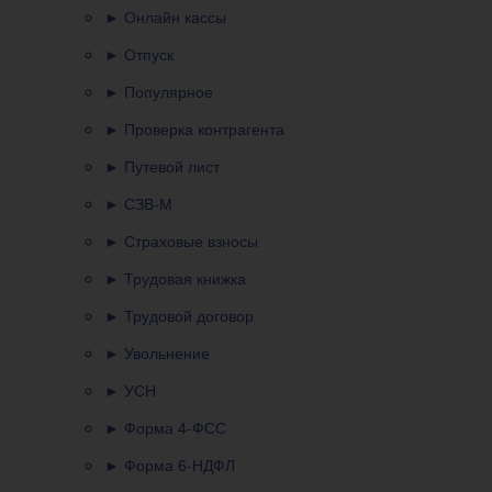
► Онлайн кассы
► Отпуск
► Популярное
► Проверка контрагента
► Путевой лист
► СЗВ-М
► Страховые взносы
► Трудовая книжка
► Трудовой договор
► Увольнение
► УСН
► Форма 4-ФСС
► Форма 6-НДФЛ