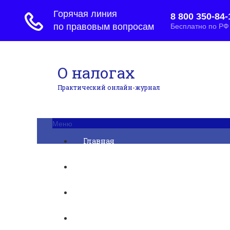
О налогах
Практический онлайн-журнал
Меню
Главная
Бухгалтерский учет
► УСН
Юридические вопросы