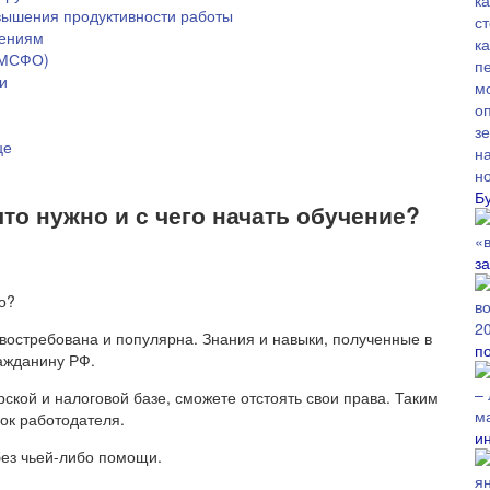
овышения продуктивности работы
нениям
(МСФО)
и
це
Б
что нужно и с чего начать обучение?
з
но?
востребована и популярна. Знания и навыки, полученные в
п
ражданину РФ.
ской и налоговой базе, сможете отстоять свои права. Таким
ок работодателя.
и
без чьей-либо помощи.