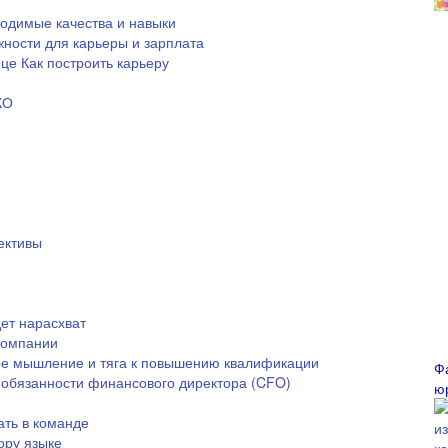
ходимые качества и навыки
ности для карьеры и зарплата
ице Как построить карьеру
КО
ективы
дет нарасхват
 компании
ое мышление и тяга к повышению квалификации
Ф
е обязанности финансового директора (CFO)
ю
ать в команде
ору языке