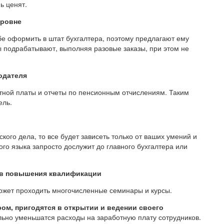
ь ценят.
уровне
бе оформить в штат бухгалтера, поэтому предлагают ему
ы подрабатывают, выполняя разовые заказы, при этом не
одателя
тной платы и отчеты по пенсионным отчислениям. Таким
ель.
ого дела, то все будет зависеть только от ваших умений и
го языка запросто дослужит до главного бухгалтера или
ов повышения квалификации
может проходить многочисленные семинары и курсы.
ом, пригодятся в открытии и ведении своего
ьно уменьшатся расходы на заработную плату сотрудников.