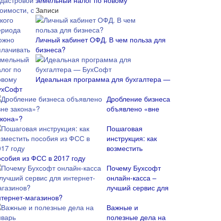
земельный налог по новому
Записи
Личный кабинет ОФД. В чем польза для
бизнеса?
Идеальная программа для бухгалтера —
ухСофт
Дробление бизнеса
объявлено «вне
акона»?
Пошаговая
инструкция: как
возместить
особия из ФСС в 2017 году
Почему Бухсофт
онлайн-касса –
лучший сервис для
нтернет-магазинов?
Важные и
полезные дела на