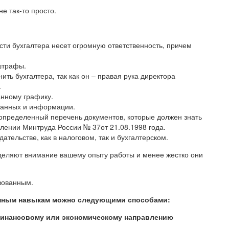
е так-то просто.
сти бухгалтера несет огромную ответственность, причем
штрафы.
ить бухгалтера, так как он – правая рука директора
.
нному графику.
данных и информации.
 определенный перечень документов, которые должен знать
лении Минтруда России № 37от 21.08.1998 года.
ательстве, как в налоговом, так и бухгалтерском.
деляют внимание вашему опыту работы и менее жестко они
азованным.
енным навыкам можно следующими способами:
финансовому или экономическому направлению