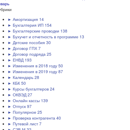
нварь
убрики
► Амортизация
14
► Бухгалтерия ИП
154
► Бухгалтерские проводки
138
► Бухучет и отчетность в программе
13
► Детские пособия
30
► Договор ГПХ
7
► Договор подряда
25
► ЕНВД
193
► Изменения в 2018 году
50
► Изменения в 2019 году
87
► Календарь
28
► КБК
50
► Курсы бухгалтеров
24
► ОКВЭД
27
► Онлайн кассы
139
► Отпуск
97
► Популярное
25
► Проверка контрагента
40
► Путевой лист
7
► СЗВ-М
32