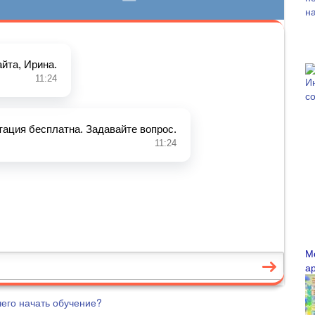
М
а
 чего начать обучение?