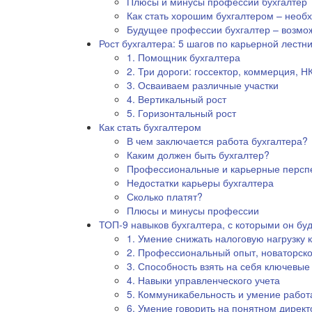
Плюсы и минусы профессии бухгалтер
Как стать хорошим бухгалтером – необ
Будущее профессии бухгалтер – возмож
Рост бухгалтера: 5 шагов по карьерной лестн
1. Помощник бухгалтера
2. Три дороги: госсектор, коммерция, Н
3. Осваиваем различные участки
4. Вертикальный рост
5. Горизонтальный рост
Как стать бухгалтером
В чем заключается работа бухгалтера?
Каким должен быть бухгалтер?
Профессиональные и карьерные персп
Недостатки карьеры бухгалтера
Сколько платят?
Плюсы и минусы профессии
ТОП-9 навыков бухгалтера, с которыми он бу
1. Умение снижать налоговую нагрузку
2. Профессиональный опыт, новаторск
3. Способность взять на себя ключевы
4. Навыки управленческого учета
5. Коммуникабельность и умение работ
6. Умение говорить на понятном директ