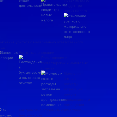
Правительство
вводит три
новых налога
зыскание убытков с материально ответственного
ица
Валютные операции
Расхождения в
бухгалтерских и налоговых
отчетах
Можно ли
взять в
расходы
затраты на
ремонт
арендованного
помещения
Как грамотно оформить совместную
деятельность