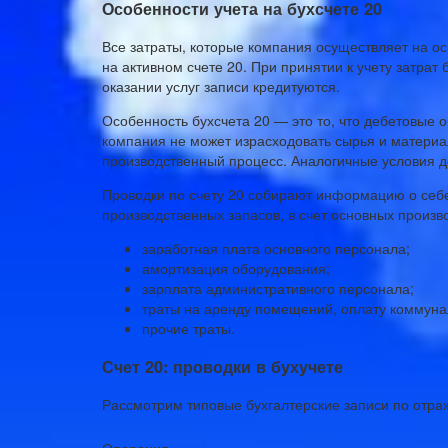
Особенности учета на бухсчете 20
Все затраты, которые компания осуществляет на о
на активном счете 20. При принятии к учету затрат 
оказании услуг записи кредитуются.
Особенность бухсчета 20 — это то, что дебетовые о
компания не может израсходовать сырья и материа
производственный процесс. Аналогичные условия де
Проводки по счету 20 собирают информацию о себ
производственных запасов, в счет основных произв
заработная плата основного персонала;
амортизация оборудования;
зарплата административного персонала;
траты на аренду помещений, оплату коммуна
прочие траты.
Счет 20: проводки в бухучете
Рассмотрим типовые бухгалтерские записи по отра