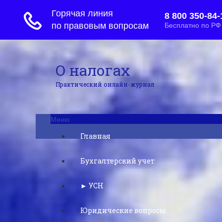
О налогах
Практический онлайн-журнал
Меню
Главная
Бухгалтерский учет
► УСН
Юридические вопросы