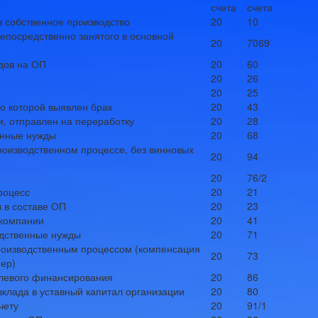
счета
счета
 собственное производство
20
10
епосредственно занятого в основной
20
7069
одов на ОП
20
60
20
26
20
25
по которой выявлен брак
20
43
, отправлен на переработку
20
28
енные нужды
20
68
роизводственном процессе, без винновых
20
94
20
76/2
роцесс
20
21
 в составе ОП
20
23
 компании
20
41
одственные нужды
20
71
производственным процессом (компенсация
20
73
ер)
елевого финансирования
20
86
вклада в уставный капитал организации
20
80
чету
20
91/1