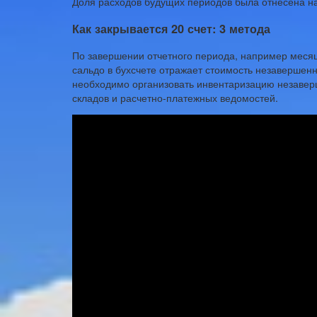
Доля расходов будущих периодов была отнесена н
Как закрывается 20 счет: 3 метода
По завершении отчетного периода, например месяц
сальдо в бухсчете отражает стоимость незавершен
необходимо организовать инвентаризацию незавер
складов и расчетно-платежных ведомостей.