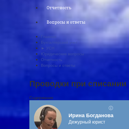
Отчетность
Вопросы и ответы
Главная
Бухгалтерский учет
► УСН
Юридические вопросы
Отчетность
Вопросы и ответы
Проводки при списании 
Содержание