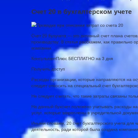
Счет 20 в бухгалтерском учете
Счет 20 бухучета — это активный счет плана счето
производству. В статье расскажем, как правильно о
компании.
КонсультантПлюс БЕСПЛАТНО на 3 дня
Получить доступ
Расходы организации, которые направляются на о
следует относить на специальный счет бухгалтерск
Не следует считать, что такие затраты связаны тол
На данный бухсчет положено учитывать расходы на
услуг, которые закреплены в учредительной докуме
Иными словами, 20 счет бухгалтерского учета для 
деятельность, ради которой была создана компания