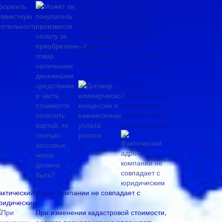
Может ли покупатель
произвести оплату за
приобретенный товар
наличными денежными
средствами и часть
стоимости оплатить картой,
то сколько кассовых чеков
должно быть?
Договор
коммерческой
концессии и
ежемесячная
уплата роялти
актический адрес компании не совпадает с
ридическим
При изменении кадастровой стоимости,