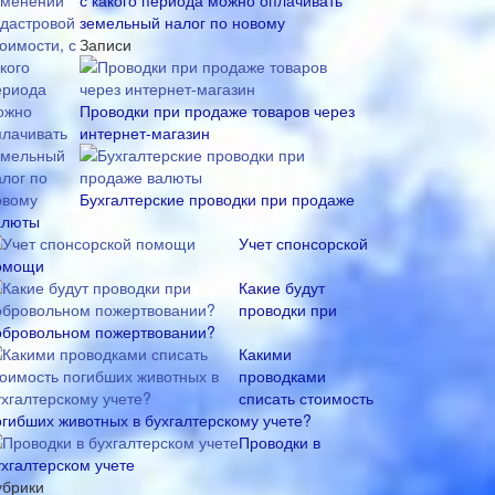
с какого периода можно оплачивать
земельный налог по новому
Записи
Проводки при продаже товаров через
интернет-магазин
Бухгалтерские проводки при продаже
алюты
Учет спонсорской
омощи
Какие будут
проводки при
обровольном пожертвовании?
Какими
проводками
списать стоимость
огибших животных в бухгалтерскому учете?
Проводки в
ухгалтерском учете
убрики