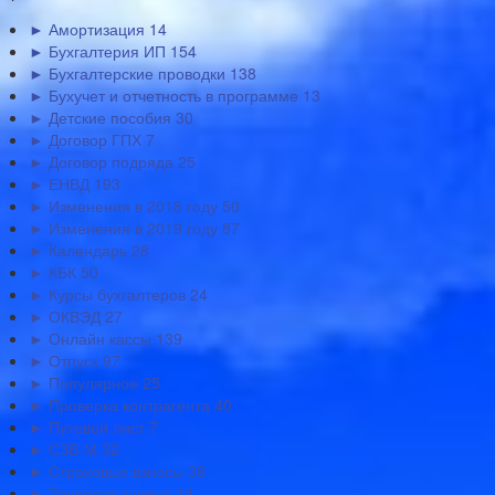
► Амортизация
14
► Бухгалтерия ИП
154
► Бухгалтерские проводки
138
► Бухучет и отчетность в программе
13
► Детские пособия
30
► Договор ГПХ
7
► Договор подряда
25
► ЕНВД
193
► Изменения в 2018 году
50
► Изменения в 2019 году
87
► Календарь
28
► КБК
50
► Курсы бухгалтеров
24
► ОКВЭД
27
► Онлайн кассы
139
► Отпуск
97
► Популярное
25
► Проверка контрагента
40
► Путевой лист
7
► СЗВ-М
32
► Страховые взносы
39
► Трудовая книжка
14