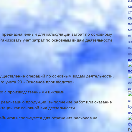
в, предназначенный для калькуляции затрат по основному
рганизовать учет затрат по основным видам деятельности
в
п
существление операций по основным видам деятельности,
ого учета 20 «Основное производство».
д
ько с производственными циклами.
 реализацию продукции, выполнение работ или оказание
нтации как основной вид деятельности.
п
чайников используется для отражения расходов на
.
б
Р