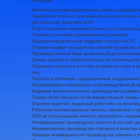
Операция
Материально-производственные запасы переданы в
Заработная плата и страховые взносы персонала, н
деятельности, включены в ОП
Услуги сторонних компаний приняты в состав расх
Отражено списание управленческих расходов
Общепроизводственные издержки списаны на ОП
Отражен возврат на доработку готовой продукции, 
Производственный брак, выявленный до реализации
Суммы налогов и сборов отнесены на производств
Отражены недостачи и потери в пределах норм в п
лиц
Простои и претензии, предъявленные подрядчикам
Полуфабрикаты направлены в производственный п
Издержки вспомогательного производства отражены
Товары были списаны на производственные нужды
Отражен подотчет, выданный работнику на произв
Работнику компенсировали затраты, связанные с 
ГСМ за использование личного автомобиля, наприм
Незавершенное производство принято в составе ц
Незавершенное производство отражено в качестве 
Излишки незавершенного производства приняты к у