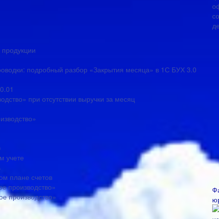
 продукции
проводки: подробный разбор «Закрытия месяца» в 1С БУХ 3.0
0.01
одство» при отсутствии выручки за месяц
оизводство»
)
м учете
ь
ом плане счетов
ное производство»
Ф
ное производство»
ю