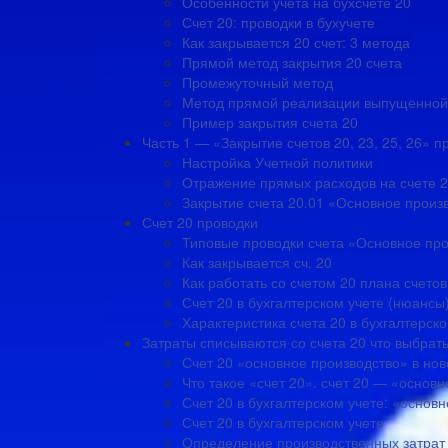
Особенности учета на бухсчете 20
Счет 20: проводки в бухучете
Как закрывается 20 счет: 3 метода
Прямой метод закрытия 20 счета
Промежуточный метод
Метод прямой реализации выпущенной
Пример закрытия счета 20
Часть 1 — «Закрытие счетов 20, 23, 25, 26» 
Настройка Учетной политики
Отражение прямых расходов на счете 2
Закрытие счета 20.01 «Основное произв
Счет 20 проводки
Типовые проводки счета «Основное пр
Как закрывается сч. 20
Как работать со счетом 20 плана счетов
Счет 20 в бухгалтерском учете (нюансы
Характеристика счета 20 в бухгалтерско
Затраты списываются со счета 20 что выбрат
Счет 20 «основное производство» в нов
Что такое «счет 20». счет 20 — «основ
Счет 20 в бухгалтерском учете: «основ
Счет 20 в бухгалтерском учете
Определение производственных затрат