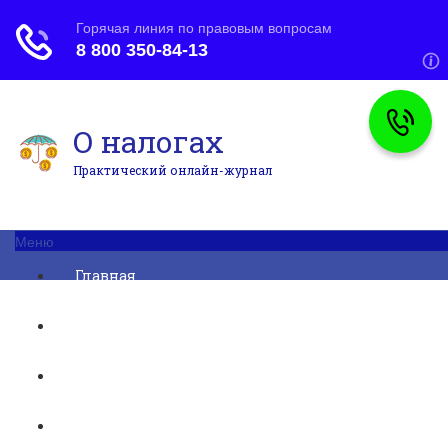
О налогах
Практический онлайн-журнал
Меню
Главная
Бухгалтерский учет
► УСН
Юридические вопросы