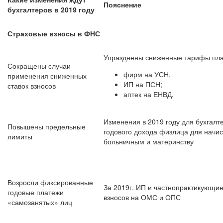
Пояснение
бухгалтеров в 2019 году
Страховые взносы в ФНС
Упразднены сниженные тарифы пла
Сокращены случаи
фирм на УСН,
применения сниженных
ИП на ПСН;
ставок взносов
аптек на ЕНВД.
Изменения в 2019 году для бухгал
Повышены предельные
годового дохода физлица для начи
лимиты
больничным и материнству
Возросли фиксированные
За 2019г. ИП и частнопрактикующи
годовые платежи
взносов на ОМС и ОПС
«самозанятых» лиц