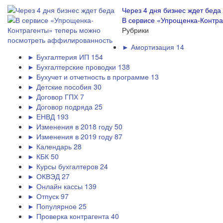
Через 4 дня бизнес ждет беда
В сервисе «Упрощенка-Контр
Рубрики
► Амортизация
14
► Бухгалтерия ИП
154
► Бухгалтерские проводки
138
► Бухучет и отчетность в программе
13
► Детские пособия
30
► Договор ГПХ
7
► Договор подряда
25
► ЕНВД
193
► Изменения в 2018 году
50
► Изменения в 2019 году
87
► Календарь
28
► КБК
50
► Курсы бухгалтеров
24
► ОКВЭД
27
► Онлайн кассы
139
► Отпуск
97
► Популярное
25
► Проверка контрагента
40