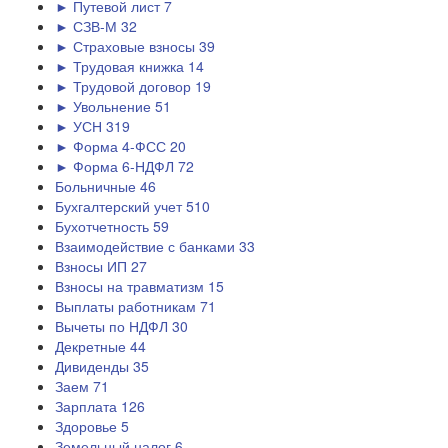
► Путевой лист
7
► СЗВ-М
32
► Страховые взносы
39
► Трудовая книжка
14
► Трудовой договор
19
► Увольнение
51
► УСН
319
► Форма 4-ФСС
20
► Форма 6-НДФЛ
72
Больничные
46
Бухгалтерский учет
510
Бухотчетность
59
Взаимодействие с банками
33
Взносы ИП
27
Взносы на травматизм
15
Выплаты работникам
71
Вычеты по НДФЛ
30
Декретные
44
Дивиденды
35
Заем
71
Зарплата
126
Здоровье
5
Земельный налог
6