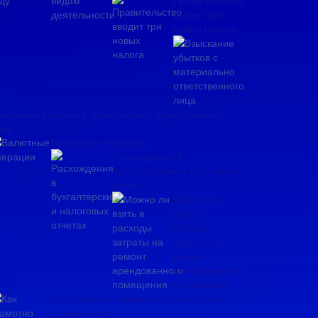
Правительство
вводит три
новых налога
зыскание убытков с материально ответственного
ица
Валютные операции
Расхождения в
бухгалтерских и налоговых
отчетах
Можно ли
взять в
расходы
затраты на
ремонт
арендованного
помещения
Как грамотно оформить совместную
деятельность