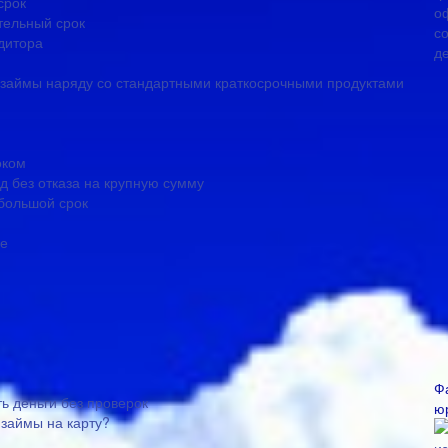
срок
тельный срок
дитора
займы наряду со стандартными краткосрочными продуктами
оком
д без отказа на крупную сумму
большой срок
се
Ф
ть деньги без проверок
ю
займы на карту?