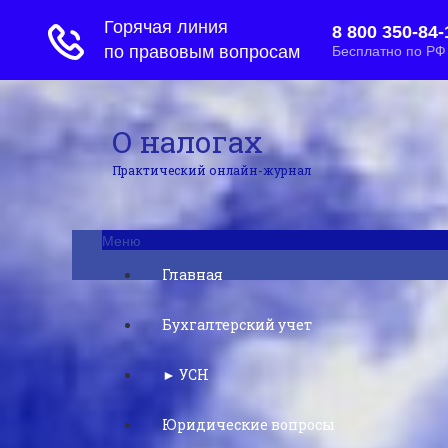
О налогах
Практический онлайн-журнал
Меню
Главная
Бухгалтерский учет
► УСН
Юридические вопросы