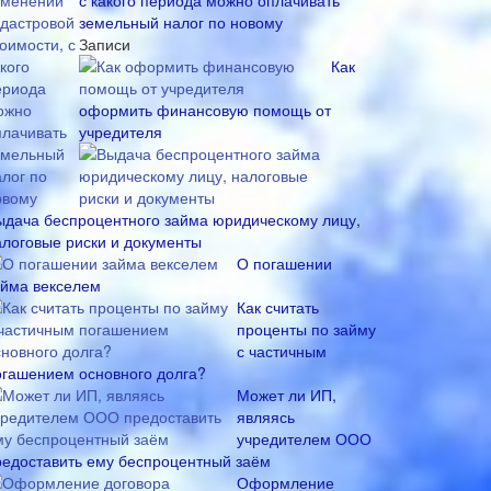
с какого периода можно оплачивать
земельный налог по новому
Записи
Как
оформить финансовую помощь от
учредителя
ыдача беспроцентного займа юридическому лицу,
алоговые риски и документы
О погашении
айма векселем
Как считать
проценты по займу
с частичным
огашением основного долга?
Может ли ИП,
являясь
учредителем ООО
редоставить ему беспроцентный заём
Оформление