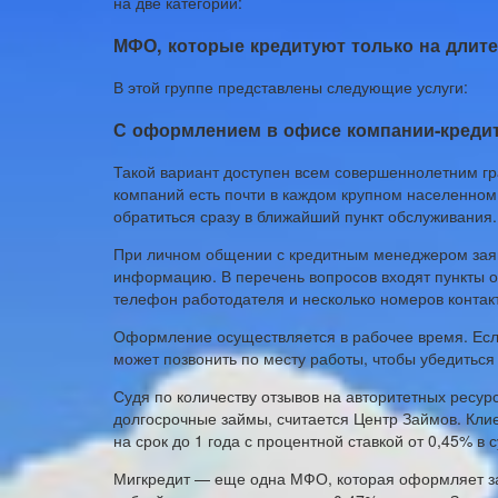
на две категории:
МФО, которые кредитуют только на длит
В этой группе представлены следующие услуги:
С оформлением в офисе компании-креди
Такой вариант доступен всем совершеннолетним 
компаний есть почти в каждом крупном населенном 
обратиться сразу в ближайший пункт обслуживания.
При личном общении с кредитным менеджером заяв
информацию. В перечень вопросов входят пункты о
телефон работодателя и несколько номеров контак
Оформление осуществляется в рабочее время. Есл
может позвонить по месту работы, чтобы убедитьс
Судя по количеству отзывов на авторитетных ресу
долгосрочные займы, считается Центр Займов. Кли
на срок до 1 года с процентной ставкой от 0,45% в с
Мигкредит — еще одна МФО, которая оформляет за