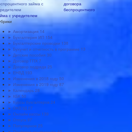
договора
беспроцентного
айма с учредителем
убрики
► Амортизация
14
► Бухгалтерия ИП
154
► Бухгалтерские проводки
138
► Бухучет и отчетность в программе
13
► Детские пособия
30
► Договор ГПХ
7
► Договор подряда
25
► ЕНВД
193
► Изменения в 2018 году
50
► Изменения в 2019 году
87
► Календарь
28
► КБК
50
► Курсы бухгалтеров
24
► ОКВЭД
27
► Онлайн кассы
139
► Отпуск
97
► Популярное
25
► Проверка контрагента
40