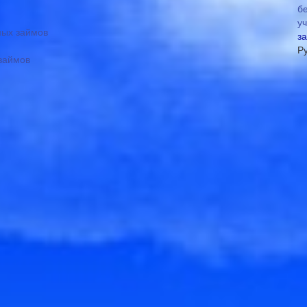
ых займов
з
Р
займов