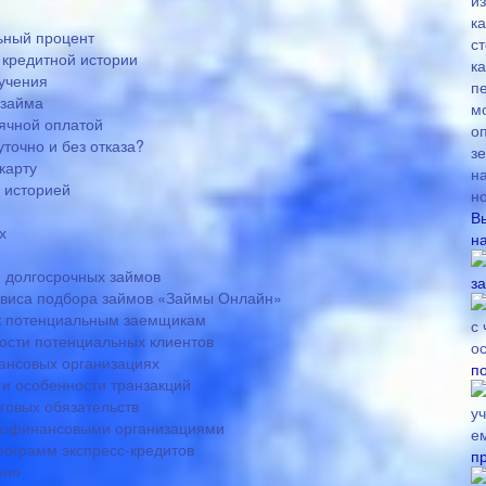
ьный процент
 кредитной истории
лучения
 займа
ячной оплатой
точно и без отказа?
карту
й историей
В
х
н
 долгосрочных займов
з
виса подбора займов «Займы Онлайн»
 к потенциальным заемщикам
ости потенциальных клиентов
ансовых организациях
п
и особенности транзакций
говых обязательств
крофинансовыми организациями
рограмм экспресс-кредитов
п
нно