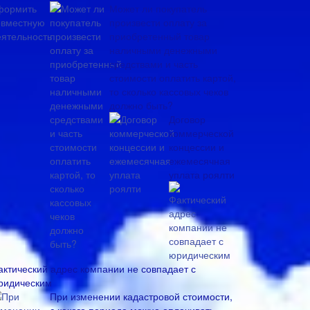
Может ли покупатель
произвести оплату за
приобретенный товар
наличными денежными
средствами и часть
стоимости оплатить картой,
то сколько кассовых чеков
должно быть?
Договор
коммерческой
концессии и
ежемесячная
уплата роялти
актический адрес компании не совпадает с
ридическим
При изменении кадастровой стоимости,