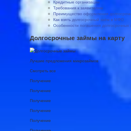
Кредитные организации
Требования к заявителям
Преимущество оформления долгосрочн
Как взять долгосрочный заём в МФО
Особенности погашения долгосрочных 
Долгосрочные займы на карту
Лучшие предложения микрозаймов
Смотреть все
Получение
Получение
Получение
Получение
Получение
Получение