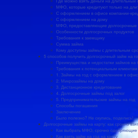
Где можно взять деньги на длительный 
МФО, которые кредитуют только на дли
С оформлением в офисе компании-кре
С оформлением на дому
МФО, предоставляющие долгосрочные 
Особенности долгосрочных продуктов
Требования к заемщику
Сумма займа
Кому доступны займы с длительным ср
5 способов получить долгосрочный займ на го
Преимущества и недостатки займов на 
Требования к потенциальным клиентам
1. Займы на год с оформлением в офи
2. Микрозаймы на дому
3. Дистанционное кредитование
4. Долгосрочные займы под залог
5. Предпринимательские займы на год
Способы погашения
Заключение
Было полезно? Не скупись, поделись!
Долгосрочные займы на карту: как срочно взя
Как выбрать МФО, срочно одобряющие 
Как взять займ на год на карту