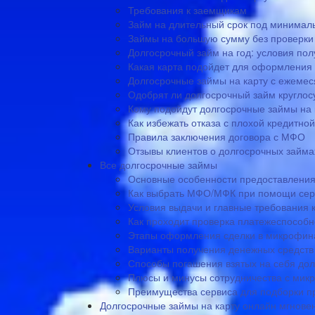
Требования к заемщикам
Займ на длительный срок под минимал
Займы на большую сумму без проверки
Долгосрочный займ на год: условия по
Какая карта подойдет для оформления
Долгосрочные займы на карту с ежемес
Одобрят ли долгосрочный займ круглосу
Кому подойдут долгосрочные займы на 
Как избежать отказа с плохой кредитно
Правила заключения договора с МФО
Отзывы клиентов о долгосрочных займа
Все долгосрочные займы
Основные особенности предоставления
Как выбрать МФО/МФК при помощи сер
Условия выдачи и главные требования
Как проходит проверка платежеспособн
Этапы оформления сделки в микрофин
Варианты получения денежных средств 
Способы погашения взятых на себя дол
Плюсы и минусы сотрудничества с ми
Преимущества сервиса для подборки п
Долгосрочные займы на карту онлайн мгнове