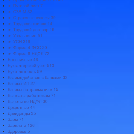
► Путевой лист
7
► СЗВ-М
32
► Страховые взносы
39
► Трудовая книжка
14
► Трудовой договор
19
► Увольнение
51
► УСН
319
► Форма 4-ФСС
20
► Форма 6-НДФЛ
72
Больничные
46
Бухгалтерский учет
510
Бухотчетность
59
Взаимодействие с банками
33
Взносы ИП
27
Взносы на травматизм
15
Выплаты работникам
71
Вычеты по НДФЛ
30
Декретные
44
Дивиденды
35
Заем
71
Зарплата
126
Здоровье
5