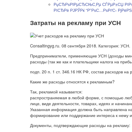
РџСЂРѕРІРµСЂСЊС‚Рµ СЃРµР±СЏ РїРѕ
РїСЂРё РЈРЎРќ “Р”РѕС…РѕРґС‹ РјРёР
Затраты на рекламу при УСН
Consaltingyg.ru. 08 сентября 2018. Категория: УСН.
Предприниматели, применяющие УСН (доходы мину
расходы (так же как и плательщики налога на приб
подп. 20 п. 1 ст. 346.16 НК РФ, состав расходов на 
Какие же расходы относятся к рекламным?
Так, рекламой называется:
распространяемая в любой форме, с помощью люб
лице, виде деятельности, товарах, идеях и начина
Указанная информация должна быть направлена на
формирование или поддержание интереса к нему и
Документы, подтверждающие расходы на рекламу: