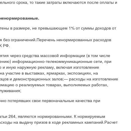
тельного срока, то такие затраты включаются после оплаты и
 ненормированные.
чтены в размере, не превышающем 1% от суммы доходов от
я без ограничений.Перечень ненормированных расходов
К РФ.
ятия через средства массовой информации (в том числе
идению) информационно-телекоммуникационные сети, при
ю и иную наружную рекламу, включая изготовление
 участие в выставках, ярмарках, экспозициях, на
зцов и демонстрационных залов;— расходы на изготовление
рмацию о реализуемых товарах, выполняемых работах,
служивания;
ично потерявших свои первоначальные качества при
татьи 264, являются нормированными. К нормируемым
асходы на выдачу призов в ходе рекламных кампаний.Расчет