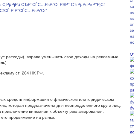
 С‚РµРјРµ СЂР°СЃС…РѕРґС‹ РЅР° СЂРµРєР»Р°РјСѓ
ЅСѓСЃ Р Р°СЃС…РѕРґС‹”
О
с расходы), вправе уменьшить свои доходы на рекламные
ыль)
рекламу ст. 264 НК РФ.
р
ых средств информация о физическом или юридическом
ниях, которая предназначена для неопределенного круга лиц.
б
 привлечение внимания к объекту рекламирования,
 его продвижение на рынке.
д