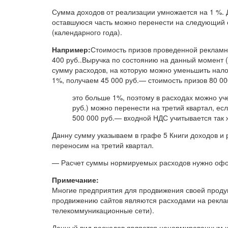
Сумма доходов от реализации умножается на 1 %. Д
оставшуюся часть можно перенести на следующий о
(календарного года).
Например:
Стоимость призов проведенной рекламно
400 руб..Выручка по состоянию на данный момент (
сумму расходов, на которую можно уменьшить нало
1%, получаем 45 000 руб.— стоимость призов 80 00
это больше 1%, поэтому в расходах можно уче
руб.) можно перенести на третий квартал, ес
500 000 руб.— входной НДС учитывается так ж
Данну сумму указываем в графе 5 Книги доходов и 
переносим на третий квартал.
— Расчет суммы нормируемых расходов нужно офор
Примечание:
Многие предприятия для продвижения своей продук
продвижению сайтов являются расходами на рекла
телекоммуникационные сети).
Данный вид расходов является ненормированным и