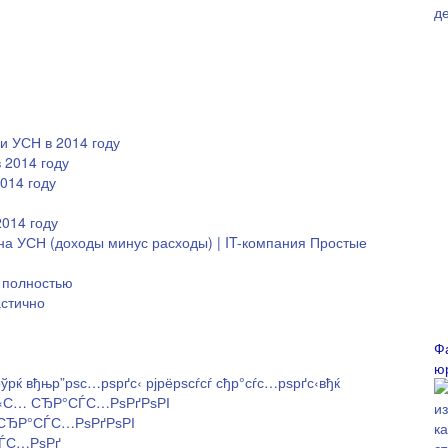
и УСН в 2014 году
 2014 году
014 году
2014 году
на УСН (доходы минус расходы) | IT-компания Простые
 полностью
стично
Ф
ю
рўрќ вђњр”рѕс…рѕрґс‹ рјрёрѕсѓсѓ сђр°сѓс…рѕрґс‹вђќ
С‹С… СЂР°СЃС…РѕРґРѕРІ
 СЂР°СЃС…РѕРґРѕРІ
СЃС…РѕРґ