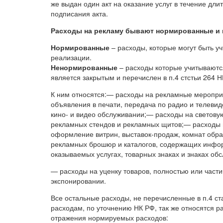
же выдан один акт на оказание услуг в течение дли
подписания акта.
Расходы на рекламу бывают нормированные и
Нормированные
– расходы, которые могут быть у
реализации.
Ненормированные
– расходы которые учитываютс
является закрытым и перечислен в п.4 стстьи 264 Н
К ним относятся:— расходы на рекламные меропри
объявления в печати, передача по радио и телев
кино- и видео обслуживании;— расходы на светову
рекламных стендов и рекламных щитов;— расходы на
оформление витрин, выставок-продаж, комнат обра
рекламных брошюр и каталогов, содержащих инфо
оказываемых услугах, товарных знаках и знаках об
— расходы на уценку товаров, полностью или част
экспонировании.
Все остальные расходы, не перечисленные в п.4 с
расходам, по уточнению НК РФ, так же относятся р
отражения нормируемых расходов: