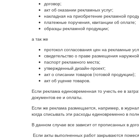
договор;
акт об оказании рекламных услуг;
накладная на приобретение рекламной проду
платежные поручения, квитанции об оплате;
образцы рекламной продукции;
а так же
протокол согласования цен на рекламные усл
свидетельство о праве размещения наружной
паспорт рекламного места;
утвержденный дизайн-проект;
акт о списании товаров (готовой продукции);
акт об уценке товаров.
Если реклама единовременная то учесть ее в затр
документов ее и оплаты.
Если же реклама размещается, например, в журнал
когда списывать эти расходы единовременно в пол
В данном случае все зависит от прописанных в дог
Если акты выполненных работ закрываются помесяч