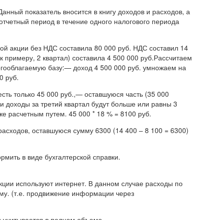
анный показатель вносится в книгу доходов и расходов, а
тчетный период в течение одного налогового периода
й акции без НДС составила 80 000 руб. НДС составил 14
к примеру, 2 квартал) составила 4 500 000 руб.Рассчитаем
гооблагаемую базу:— доход 4 500 000 руб. умножаем на
0 руб.
сть только 45 000 руб.,— оставшуюся часть (35 000
ли доходы за третий квартал будут больше или равны 3
е расчетным путем. 45 000 * 18 % = 8100 руб.
расходов, оставшуюся сумму 6300 (14 400 – 8 100 = 6300)
мить в виде бухгалтерской справки.
ции используют интернет. В данном случае расходы по
му. (т.е. продвижение информации через
 учитывается в полном объеме.