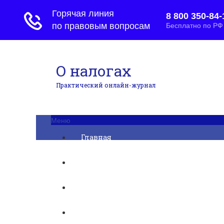
О налогах
Практический онлайн-журнал
Меню
Главная
Бухгалтерский учет
► УСН
Юридические вопросы