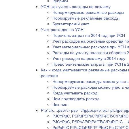
Рубрики
УСН: как учесть расходы на рекламу
Ненормируемые рекламные расходы
Нормируемые рекламные расходы
Бухгалтерский учет
Учет расходов на УСН
Перечень затрат на 2014 год при УСН
Учет расходов на основные средства пр
Учет материальных расходов при УСН в
Расходы на уплату налогов и сборов в 2
Учет расходов на рекламу в 2014 году
Представительские затраты при УСН в 
Как и когда учитываются рекламные расходы 
решения
Ненормируемые расходы можно учесть
Нормируемые расходы можно учесть ча
Когда учитывать расход
Чем подтвердить расход
Чек-лист
Р р°сѓс…рѕрґс‹ рѕр° сђрµрєр»р°рјсѓ рїсђрё рј
РЈС‡РµС‚ РЅРµРЅРѕСЂРјРёСЂСѓРµРј
РЈС‡РµС‚ РЅРѕСЂРјРёСЂСѓРµРјС‹С…
РџРѕРґС‚РІРµСЂР¶РґР°Р№С‚Рµ СЂР°