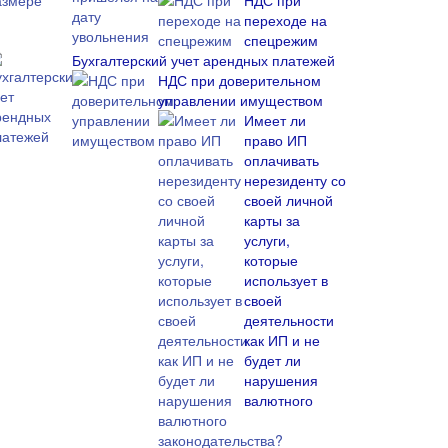
НДС при
переходе на
спецрежим
Бухгалтерский учет арендных платежей
НДС при доверительном
управлении имуществом
Имеет ли
право ИП
оплачивать
нерезиденту со
своей личной
карты за
услуги,
которые
использует в
своей
деятельности
как ИП и не
будет ли
нарушения
валютного