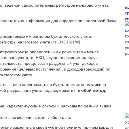
но, ведении самостоятельных регистров налогового учета.
п
ср
с
я недостаточно информации для определения налоговой базы
применяемые им регистры бухгалтерского учета
гистры налогового учета (ст. 313 НК РФ).
лтерского учета определенными реквизитами менее
алогового учета, то НКО, осуществляющим наряду с
ятельность, проще вести раздельный учет доходов
рования (целевых поступлений), и доходов (расходов) по
галтерском учете.
ета — ни в налоговых, ни в бухгалтерских нормативных
ией раздельного учета подразумевается
любой метод
,
нные, характеризующие доходы и расходы по разным видам
ноты исчисления какого-либо налога.
ельно закрепить в своей учетной политике, причем как для