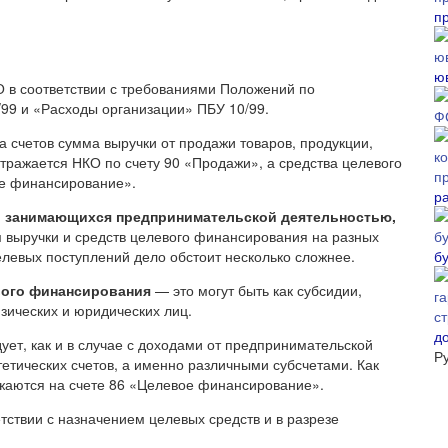
п
ю
О в соответствии с требованиями Положений по
/99 и «Расходы организации» ПБУ 10/99.
 счетов сумма выручки от продажи товаров, продукции,
отражается НКО по счету 90 «Продажи», а средства целевого
ое финансирование».
р
, занимающихся предпринимательской деятельностью,
 выручки и средств целевого финансирования на разных
б
целевых поступлений дело обстоит несколько сложнее.
вого финансирования
— это могут быть как субсидии,
зических и юридических лиц.
д
ет, как и в случае с доходами от предпринимательской
Р
етических счетов, а именно различными субсчетами. Как
жаются на счете 86 «Целевое финансирование».
етствии с назначением целевых средств и в разрезе