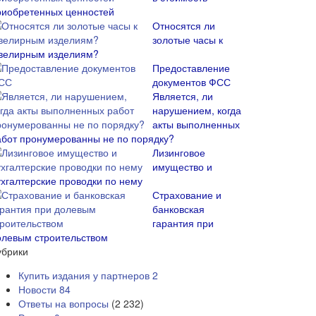
риобретенных ценностей
Относятся ли
золотые часы к
велирным изделиям?
Предоставление
документов ФСС
Является, ли
нарушением, когда
акты выполненных
абот пронумерованны не по порядку?
Лизинговое
имущество и
ухгалтерские проводки по нему
Страхование и
банковская
гарантия при
олевым строительством
убрики
Купить издания у партнеров
2
Новости
84
Ответы на вопросы
(2 232)