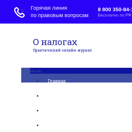
О налогах
Практический онлайн-журнал
Меню
Главная
Бухгалтерский учет
► УСН
Юридические вопросы