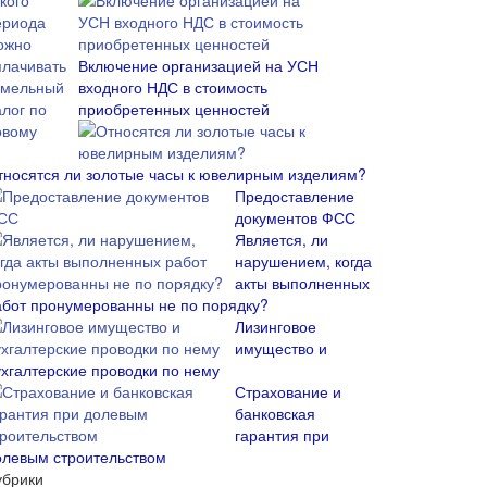
Включение организацией на УСН
входного НДС в стоимость
приобретенных ценностей
тносятся ли золотые часы к ювелирным изделиям?
Предоставление
документов ФСС
Является, ли
нарушением, когда
акты выполненных
абот пронумерованны не по порядку?
Лизинговое
имущество и
ухгалтерские проводки по нему
Страхование и
банковская
гарантия при
олевым строительством
убрики