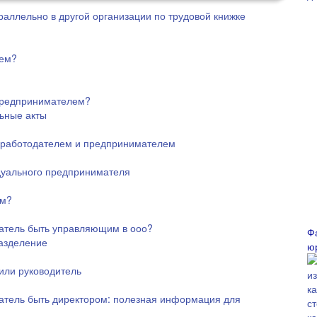
аллельно в другой организации по трудовой книжке
лем?
предпринимателем?
ьные акты
 работодателем и предпринимателем
дуального предпринимателя
ом?
атель быть управляющим в ооо?
Ф
разделение
ю
или руководитель
тель быть директором: полезная информация для