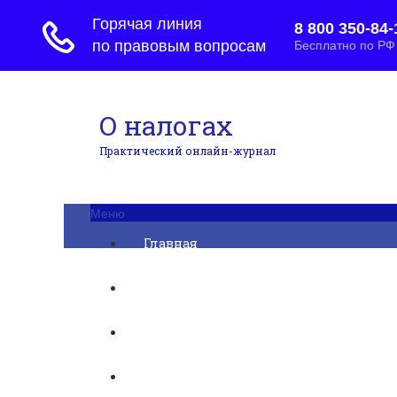
О налогах
Практический онлайн-журнал
Меню
Главная
Бухгалтерский учет
► УСН
Юридические вопросы