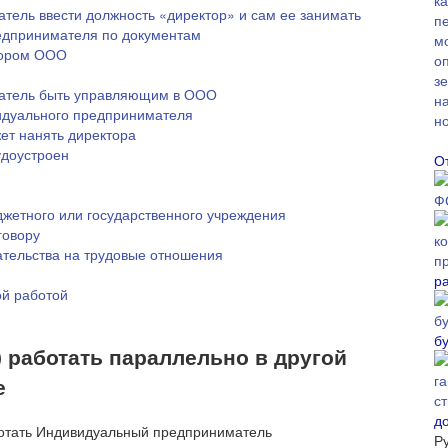
ель ввести должность «директор» и сам ее занимать
редпринимателя по документам
тором ООО
атель быть управляющим в ООО
идуального предпринимателя
т нанять директора
удоустроен
О
жетного или государственного учреждения
говору
тельства на трудовые отношения
р
й работой
б
 работать параллельно в другой
е
д
Р