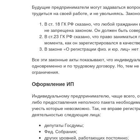
Будущие предприниматели могут задаваться вопрос
трудиться на своей работе, и не увольняясь. Зако
В ст. 18 ГК РФ сказано, что любой граждани
не запрещена законом. Он должен быть сове
В ст.23 ГК РФ сказано, что право заниматься
момента, как он зарегистрировался в качеств
В законе «О регистрации физ. и юр. лиц» не
Все эти законные акты показывают, что индивидуа
одновременно и по трудовому договору. Но, тем не 
ограничения.
Оформление ИП
Индивидуальному предпринимателю, чаще всего, о
либо предоставления неполного пакета необходимых
учесть которые невозможно. Так, не вправе регист
деятельностью следующие лица:
депутаты Госдумы;
Фед. Собрания;
других уровней, работающих постоянно;