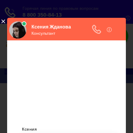
О налогах
Практический онлайн-журнал
Меню
Главная
Бухгалтерский учет
► УСН
Юридические вопросы