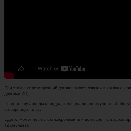
При этом соответствующий договор может заключаться как с ю
другими ИП).
По договору аренды арендодатель (владелец имущества) обязуе
оговорённую плату.
Сделка может носить краткосрочный или долгосрочный характер
12 месяцев).