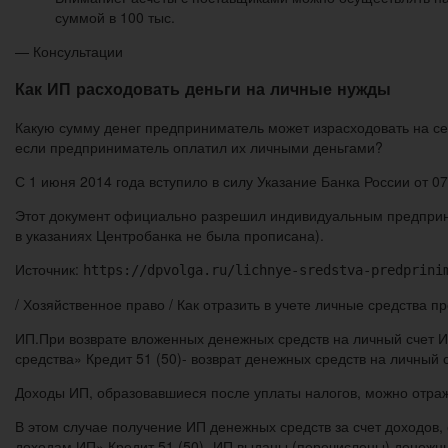
суммой в 100 тыс.
— Консультации
Как ИП расходовать деньги на личные нужды
Какую сумму денег предприниматель может израсходовать на себ
если предприниматель оплатил их личными деньгами?
С 1 июня 2014 года вступило в силу Указание Банка России от 
Этот документ официально разрешил индивидуальным предприни
в указаниях Центробанка не была прописана).
Источник:
https://dpvolga.ru/lichnye-sredstva-predprini
/ Хозяйственное право / Как отразить в учете личные средства 
ИП.При возврате вложенных денежных средств на личный счет И
средства» Кредит 51 (50)- возврат денежных средств на личный
Доходы ИП, образовавшиеся после уплаты налогов, можно отраж
В этом случае получение ИП денежных средств за счет доходов,
доходам ИП» Кредит 51 (50)- ИП выданы (перечислены) денежны