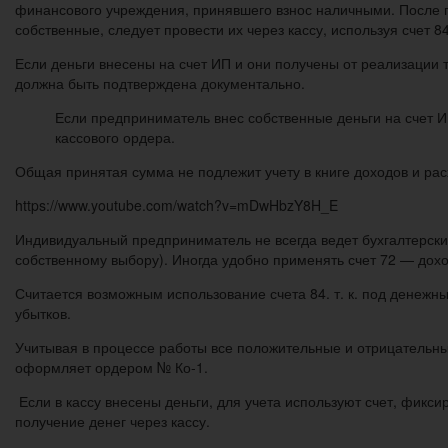
финансового учреждения, принявшего взнос наличными. После п
собственные, следует провести их через кассу, используя счет 84
Если деньги внесены на счет ИП и они получены от реализации 
должна быть подтверждена документально.
Если предприниматель внес собственные деньги на счет И
кассового ордера.
Общая принятая сумма не подлежит учету в книге доходов и рас
https://www.youtube.com/watch?v=mDwHbzY8H_E
Индивидуальный предприниматель не всегда ведет бухгалтерский
собственному выбору). Иногда удобно применять счет 72 — дохо
Считается возможным использование счета 84. т. к. под денежн
убытков.
Учитывая в процессе работы все положительные и отрицательн
оформляет ордером № Ко-1.
Если в кассу внесены деньги, для учета используют счет, фикс
получение денег через кассу.