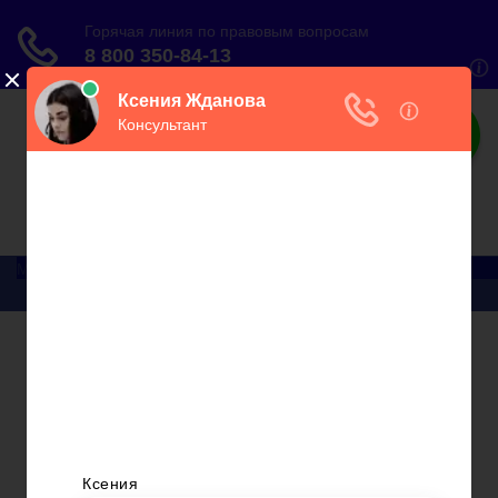
О налогах
Практический онлайн-журнал
Меню
Главная
Бухгалтерский учет
► УСН
Юридические вопросы