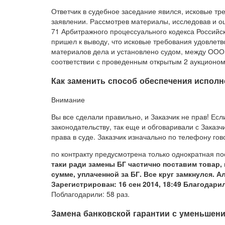
Ответчик в судебное заседание явился, исковые т
заявлении. Рассмотрев материалы, исследовав и оц
71 Арбитражного процессуального кодекса Российс
пришел к выводу, что исковые требования удовлетв
материалов дела и установлено судом, между ОО
соответствии с проведенным открытым 2 аукционом
Как заменить способ обеспечения исполн
Внимание
Вы все сделали правильно, и Заказчик не прав! Есл
законодательству, так еще и обговаривали с Заказч
права в суде. Заказчик изначально по телефону гов
по контракту предусмотрена только однократная по
таки ради замены БГ частично поставим товар,
сумме, уплаченной за БГ. Все круг замкнулся. 
Зарегистрирован: 16 сен 2014, 18:49 Благодарил 
Поблагодарили: 58 раз.
Замена банковской гарантии с уменьшен