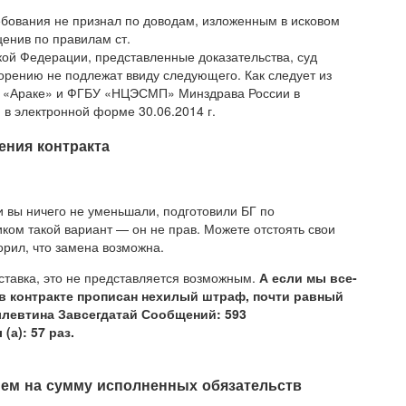
ребования не признал по доводам, изложенным в исковом
енив по правилам ст.
кой Федерации, представленные доказательства, суд
орению не подлежат ввиду следующего. Как следует из
О «Араке» и ФГБУ «НЦЭСМП» Минздрава России в
 в электронной форме 30.06.2014 г.
ения контракта
и вы ничего не уменьшали, подготовили БГ по
иком такой вариант — он не прав. Можете отстоять свои
орил, что замена возможна.
ставка, это не представляется возможным.
А если мы все-
 в контракте прописан нехилый штраф, почти равный
Аллевтина Завсегдатай Сообщений: 593
(а): 57 раз.
ием на сумму исполненных обязательств