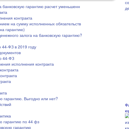
а банковскую гарантию расчет уменьшенн
акта
лнения контракта
ением на сумму исполненных обязательств
на гарантию)
денежного залога на банковскую гарантию?
 44-ФЗ в 2019 году
документов
о 44-ФЗ
чения исполнения контракта
контракта
онтракта
тракта
акта
ю гарантию. Выгодно или нет?
йствий
Ф
ю
актика
ю гарантию по 44 фз
овскую гарантию