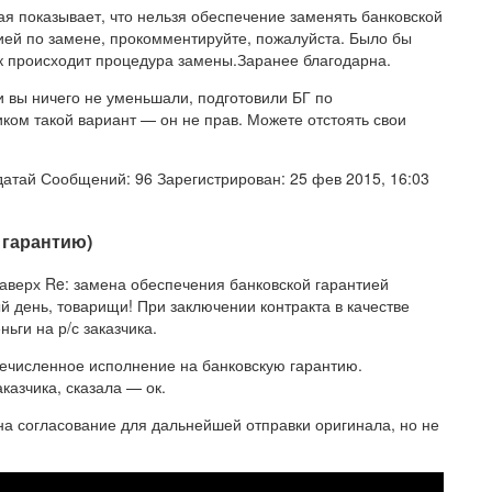
рая показывает, что нельзя обеспечение заменять банковской
ацией по замене, прокомментируйте, пожалуйста. Было бы
ак происходит процедура замены.Заранее благодарна.
и вы ничего не уменьшали, подготовили БГ по
иком такой вариант — он не прав. Можете отстоять свои
датай Сообщений: 96 Зарегистрирован: 25 фев 2015, 16:03
 гарантию)
наверх Re: замена обеспечения банковской гарантией
й день, товарищи! При заключении контракта в качестве
ьги на р/с заказчика.
речисленное исполнение на банковскую гарантию.
казчика, сказала — ок.
на согласование для дальнейшей отправки оригинала, но не