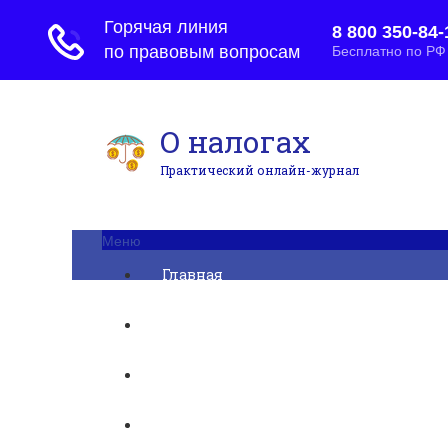
О налогах
Практический онлайн-журнал
Меню
Главная
Бухгалтерский учет
► УСН
Юридические вопросы