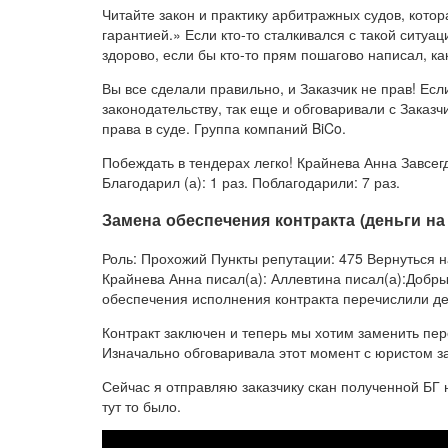
Читайте закон и практику арбитражных судов, кото
гарантией.» Если кто-то сталкивался с такой ситу
здорово, если бы кто-то прям пошагово написал, к
Вы все сделали правильно, и Заказчик не прав! Есл
законодательству, так еще и обговаривали с Заказч
права в суде. Группа компаний BiCo.
Побеждать в тендерах легко! Крайнева Анна Завсег
Благодарил (а): 1 раз. Поблагодарили: 7 раз.
Замена обеспечения контракта (деньги на
Роль: Прохожий Пункты репутации: 475 Вернуться 
Крайнева Анна писал(а): Аллевтина писал(а):Добры
обеспечения исполнения контракта перечислили ден
Контракт заключен и теперь мы хотим заменить пе
Изначально обговаривала этот момент с юристом за
Сейчас я отправляю заказчику скан полученной БГ 
тут то было.