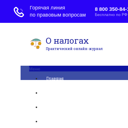
О налогах
Практический онлайн-журнал
Меню
Главная
Бухгалтерский учет
► УСН
Юридические вопросы