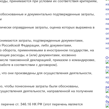
сходы, принимаются при условии их соответствия критериям,
я обоснованные и документально подтвержденные затраты,
м
чески оправданные затраты, оценка которых выражена в
онимаются затраты, подтвержденные документами,
м Российской Федерации, либо документами,
о оборота, применяемыми в иностранном государстве, на
ующие расходы, и (или) документами, косвенно
О
исле таможенной декларацией, приказом о командировке,
аботе в соответствии с договором).
 что они произведены для осуществления деятельности,
мо, чтобы понесенные затраты были обоснованы,
р
существления деятельности, направленной на получение
б
перечне ст. 346.16 НК РФ (этот перечень является