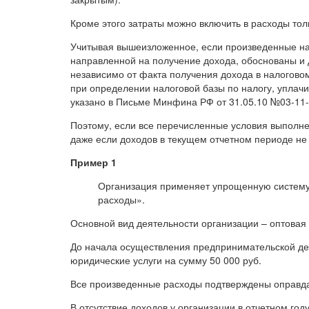
Кроме этого затраты можно включить в расходы толь
Учитывая вышеизложенное, если произведенные на
направленной на получение дохода, обоснованы и 
независимо от факта получения дохода в налогово
при определении налоговой базы по налогу, уплачи
указано в Письме Минфина РФ от 31.05.10 №03-11-
Поэтому, если все перечисленные условия выполне
даже если доходов в текущем отчетном периоде не
Пример 1
Организация применяет упрощенную систему
расходы».
Основной вид деятельности организации – оптовая 
До начала осуществления предпринимательской дея
юридические услуги на сумму 50 000 руб.
Все произведенные расходы подтверждены оправд
В отсутствие доходов у организации в отчетном го