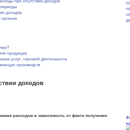
сходы при отсутствии доходов
 периоды
вие доходов
х органов
теру?
вом продукции
ании услуг, торговой деятельности
ивающих производств
тствии доходов
нание расходов в зависимость от факта получения
Ф
ю