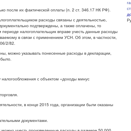
ко после их фактической оплаты (п. 2 ст. 346.17 НК РФ).
д
логоплательщиком расходы связаны с деятельностью,
Р
документально подтверждены, а также оплачены, то
м периоде налогоплательщик вправе учесть данные расходы
ваемому в связи с применением УСН. Об этом, в частности,
06/2/82.
ны, можно указывать понесенные расходы в декларации,
 было.
 налогообложения с объектом «доходы минус
торговля.
тельности, в конце 2015 года, организации были оказаны
ательными документами.
ду можно учесть произведенные расходы в размере 50 000