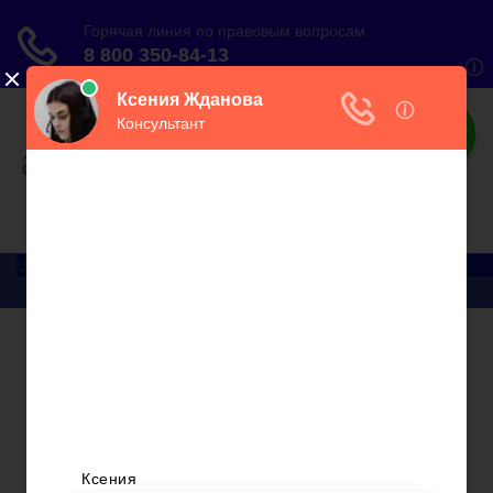
О налогах
Практический онлайн-журнал
Меню
Главная
Бухгалтерский учет
► УСН
Юридические вопросы