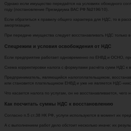
Однако если имущество передаётся на условиях обоюдного согл
году (постановление Президиума ВАС РФ №2196/10).
Если обратиться к правилу общего характера для НДС, то в ра
амортизации.
При передаче имущества следует восстанавливать НДС только в
Спецрежим и условия освобождения от НДС
Если предприятие работает одновременно по ЕНВД и ОСНО, про
Схема корректировки налога с формулами расчёта сумм НДС к 
Предприниматель, являющийся налогоплательщиком, восстанавл
или становится плательщиком ЕНВД и уже не является НДС-ник
Что касается налога по услугам, он не восстанавливается, чег
Как посчитать суммы НДС к восстановлению
Согласно п.5 ст.38 НК РФ, услуги используются в момент их пре
А с выполнением работ дело обстоит несколько иначе: их резул