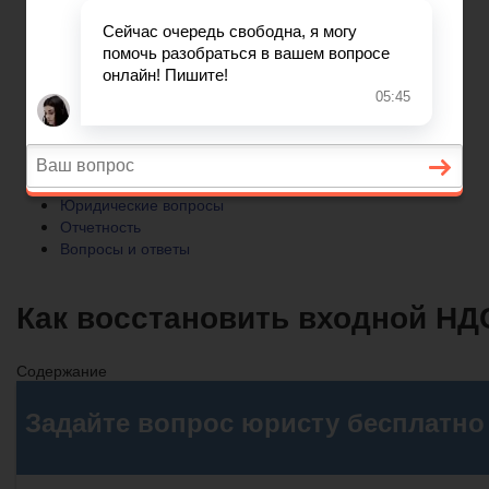
Отчетность
Вопросы и ответы
Главная
Бухгалтерский учет
► УСН
Юридические вопросы
Отчетность
Вопросы и ответы
Как восстановить входной НД
Содержание