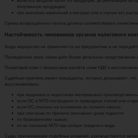
полученную продукцию;
при внесении изменений в контракт или в случае его рас
Сумма возвращённого налога должна соответствовать начислен
Настойчивость чиновников органов налогового кон
Когда имущество не применяется на предприятии и не передаёт
Приведённая ниже схема даёт более детальное представление 
Пошаговый план с формулами расчёта сумм НДС к восстановле
Судебная практика имеет прецеденты, которые доказывают, что
восстанавливать:
при хищениях и недостачах материально-производственны
если ОС и МПЗ пострадали от природных стихий или сгор
если ОС списаны на основании их полного износа;
при списании по причине окончания срока годности;
по бракованному сырью;
из-за списания МПЗ при потере товарного вида.
Суды, принимающие подобные решения, руководствуются веским а