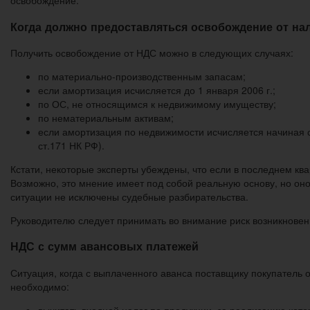
освобождение.
Когда должно предоставляться освобождение от на
Получить освобождение от НДС можно в следующих случаях:
по материально-производственным запасам;
если амортизация исчисляется до 1 января 2006 г.;
по ОС, не относящимся к недвижимому имуществу;
по нематериальным активам;
если амортизация по недвижимости исчисляется начиная с 
ст.171 НК РФ).
Кстати, некоторые эксперты убеждены, что если в последнем кв
Возможно, это мнение имеет под собой реальную основу, но оно
ситуации не исключены судебные разбирательства.
Руководителю следует принимать во внимание риск возникновен
НДС с сумм авансовых платежей
Ситуация, когда с выплаченного аванса поставщику покупатель 
необходимо:
вычитать входной налог по продукции, за реализацию кот