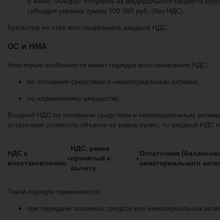
В июне «Альфа» получила из федерального бюджета субси
субсидии указана сумма 100 000 руб. (без НДС).
Бухгалтер не стал восстанавливать входной НДС.
ОС и НМА
Некоторые особенности имеет порядок восстановления НДС:
по основным средствам и нематериальным активам;
по недвижимому имуществу.
Входной НДС по основным средствам и нематериальным активам,
остаточная стоимость объекта не равна нулю), то входной НДС 
НДС, ранее
НДС к
Остаточная (балансов
=
принятый к
×
восстановлению
нематериального актив
вычету
Такой порядок применяется:
при передаче основных средств или нематериальных активов