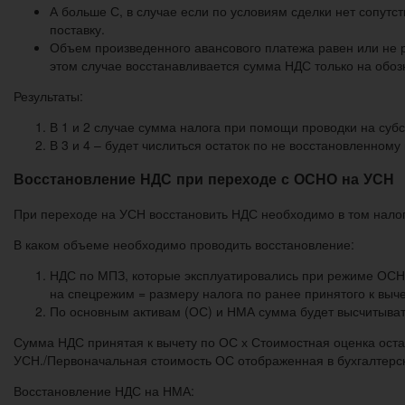
А больше С, в случае если по условиям сделки нет сопутс
поставку.
Объем произведенного авансового платежа равен или не ра
этом случае восстанавливается сумма НДС только на обоз
Результаты:
В 1 и 2 случае сумма налога при помощи проводки на субс
В 3 и 4 – будет числиться остаток по не восстановленному
Восстановление НДС при переходе с ОСНО на УСН
При переходе на УСН восстановить НДС необходимо в том нало
В каком объеме необходимо проводить восстановление:
НДС по МПЗ, которые эксплуатировались при режиме ОСНО
на спецрежим = размеру налога по ранее принятого к выче
По основным активам (ОС) и НМА сумма будет высчитыва
Сумма НДС принятая к вычету по ОС х Стоимостная оценка оста
УСН./Первоначальная стоимость ОС отображенная в бухгалтерс
Восстановление НДС на НМА: