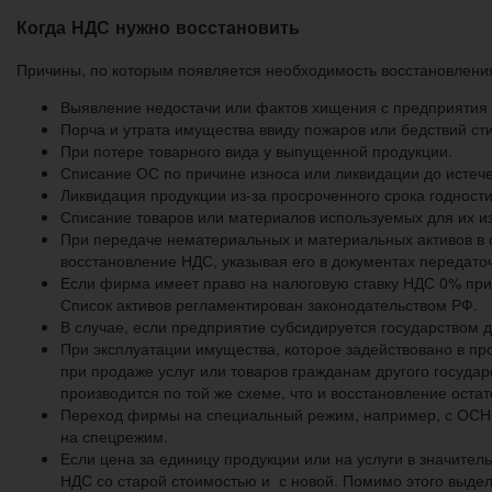
Когда НДС нужно восстановить
Причины, по которым появляется необходимость восстановлени
Выявление недостачи или фактов хищения с предприятия
Порча и утрата имущества ввиду пожаров или бедствий ст
При потере товарного вида у выпущенной продукции.
Списание ОС по причине износа или ликвидации до истече
Ликвидация продукции из-за просроченного срока годности
Списание товаров или материалов используемых для их из
При передаче нематериальных и материальных активов в со
восстановление НДС, указывая его в документах передаточ
Если фирма имеет право на налоговую ставку НДС 0% при
Список активов регламентирован законодательством РФ.
В случае, если предприятие субсидируется государством д
При эксплуатации имущества, которое задействовано в пр
при продаже услуг или товаров гражданам другого госуда
производится по той же схеме, что и восстановление оста
Переход фирмы на специальный режим, например, с ОСНО 
на спецрежим.
Если цена за единицу продукции или на услуги в значител
НДС со старой стоимостью и с новой. Помимо этого выдели