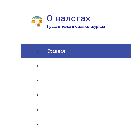
О налогах
Практический онлайн-журнал
Главная
Бухгалтерский учет
► УСН
Юридические вопросы
Отчетность
Вопросы и ответы