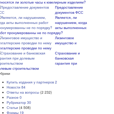
тносятся ли золотые часы к ювелирным изделиям?
Предоставление
документов ФСС
Является, ли
нарушением, когда
акты выполненных
абот пронумерованны не по порядку?
Лизинговое
имущество и
ухгалтерские проводки по нему
Страхование и
банковская
гарантия при
олевым строительством
убрики
Купить издания у партнеров
2
Новости
84
Ответы на вопросы
(2 232)
Разное
0
Рубрикатор
30
Статьи
(4 508)
Формы
19