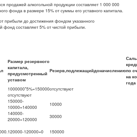
я продажей алкогольной продукции составляет 1 000 000
ого фонда в размере 15% от суммы его уставного капитала.
от прибыли до достижения фондом указанного
й фонд составляет 5% от чистой прибыли.
:
Саль
Размер резервного
кред
капитала,
ал
Резерв,
подлежащий
доначислению
по с
предусмотренный
на к
уставом
года
1000000*5%=150000
отсутствуют
отсутствуют
150000-
10000
10000=140000
140000-
30000
20000=120000
000.
120000-120000=0
150000