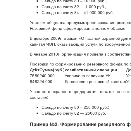
Сальдо по счету 80 – 10 000 руб.;
Сальдо по счету 82 — 1 000 руб.;
Сальдо по счету 84 – 41 000 000 руб.
Уставом общества предусмотрено создание резервн
Резервный фонд сформирован в полном объеме.
В декабре 2009г. в закон «О частной охранной дея
капитал ЧОП, оказывающий услуги по вооруженной 
В январе 2010г. организация привела в соответстви
Проводки по формированию резервного фонда по сч
Дт
Кт
Сумма
(руб.)
хозяйственной операции
До
75
80
240 000
Увеличена величина УК
Ус
84
82
24 000
Доначислен резервный капитал
Ус
У частного охранного предприятия остаток по счета
составил:
Сальдо по счету 80 – 250 000 руб.;
Сальдо по счету 82 — 25000 руб.
Пример №2. Формирование резервного ф