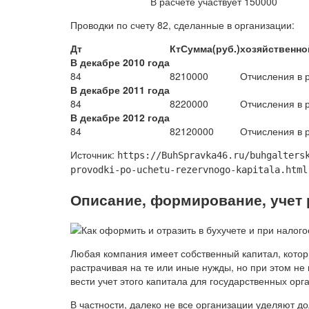
В расчете участвует 150000
Проводки по счету 82, сделанные в организации:
Дт
Кт
Сумма
(руб.)
хозяйственно
В декабре 2010 года
84
82
10000
Отчисления в 
В декабре 2011 года
84
82
20000
Отчисления в 
В декабре 2012 года
84
82
120000
Отчисления в 
Источник:
https://BuhSpravka46.ru/buhgalters
provodki-po-uchetu-rezervnogo-kapitala.html
Описание, формирование, учет 
Любая компания имеет собственный капитал, кото
растрачивая на те или иные нужды, но при этом не
вести учет этого капитала для государственных орг
В частности, далеко не все организации уделяют 