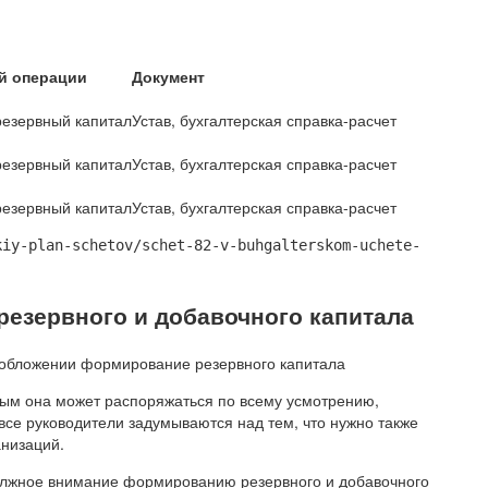
й операции
Документ
резервный капитал
Устав, бухгалтерская справка-расчет
резервный капитал
Устав, бухгалтерская справка-расчет
резервный капитал
Устав, бухгалтерская справка-расчет
kiy-plan-schetov/schet-82-v-buhgalterskom-uchete-
резервного и добавочного капитала
рым она может распоряжаться по всему усмотрению,
 все руководители задумываются над тем, что нужно также
анизаций.
должное внимание формированию резервного и добавочного