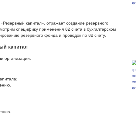
т «Резервный капитал», отражает создание резервного
смотрим специфику применения 82 счета в бухгалтерском
рованию резервного фонда и проводок по 82 счету.
ый капитал
ли организации.
апитала;
ению.
;
ению.