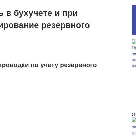
ь в бухучете и при
рование резервного
 проводки по учету резервного
О