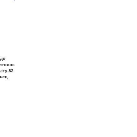
до
итовое
чету 82
онец