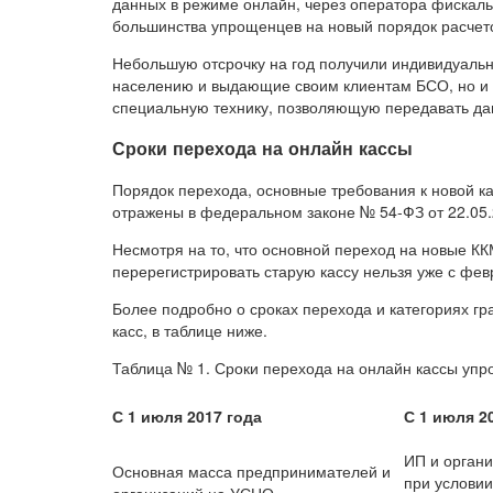
данных в режиме онлайн, через оператора фискаль
большинства упрощенцев на новый порядок расчето
Небольшую отсрочку на год получили индивидуаль
населению и выдающие своим клиентам БСО, но и о
специальную технику, позволяющую передавать дан
Сроки перехода на онлайн кассы
Порядок перехода, основные требования к новой ка
отражены в федеральном законе № 54-ФЗ от 22.05.
Несмотря на то, что основной переход на новые КК
перерегистрировать старую кассу нельзя уже с фев
Более подробно о сроках перехода и категориях г
касс, в таблице ниже.
Таблица № 1. Сроки перехода на онлайн кассы уп
С 1 июля 2017 года
С 1 июля 2
ИП и орган
Основная масса предпринимателей и
при услови