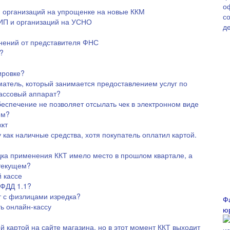
 организаций на упрощенке на новые ККМ
ИП и организаций на УСНО
нений от представителя ФНС
?
ировке?
атель, который занимается предоставлением услуг по
кассовый аппарат?
еспечение не позволяет отсылать чек в электронном виде
ем?
кт
 как наличные средства, хотя покупатель оплатил картой.
ка применения ККТ имело место в прошлом квартале, а
 текущем?
 кассе
 ФДД 1.1?
т с физлицами изредка?
Ф
ь онлайн-кассу
ю
й картой на сайте магазина, но в этот момент ККТ выходит