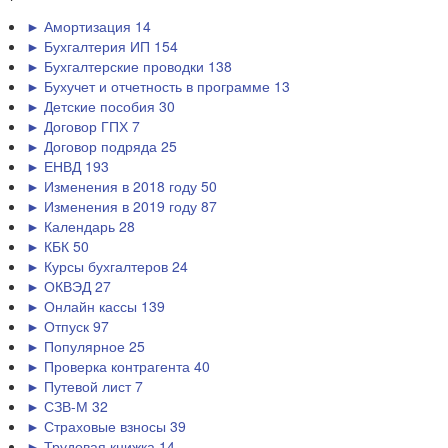
► Амортизация
14
► Бухгалтерия ИП
154
► Бухгалтерские проводки
138
► Бухучет и отчетность в программе
13
► Детские пособия
30
► Договор ГПХ
7
► Договор подряда
25
► ЕНВД
193
► Изменения в 2018 году
50
► Изменения в 2019 году
87
► Календарь
28
► КБК
50
► Курсы бухгалтеров
24
► ОКВЭД
27
► Онлайн кассы
139
► Отпуск
97
► Популярное
25
► Проверка контрагента
40
► Путевой лист
7
► СЗВ-М
32
► Страховые взносы
39
► Трудовая книжка
14