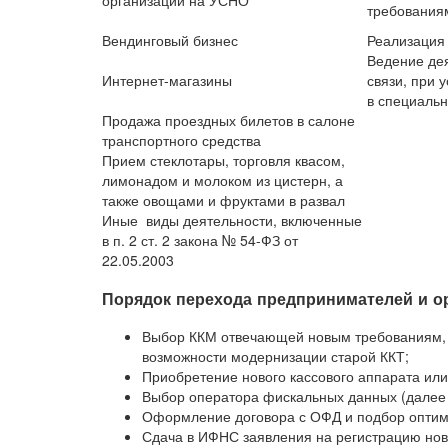
организаций на УСНО
требованиям
Вендинговый бизнес
Реализация
Ведение дея
Интернет-магазины
связи, при 
в специаль
Продажа проездных билетов в салоне
транспортного средства
Прием стеклотары, торговля квасом,
лимонадом и молоком из цистерн, а
также овощами и фруктами в развал
Иные виды деятельности, включенные
в п. 2 ст. 2 закона № 54-ФЗ от
22.05.2003
Порядок перехода предпринимателей и о
Выбор ККМ отвечающей новым требованиям, 
возможности модернизации старой ККТ;
Приобретение нового кассового аппарата или
Выбор оператора фискальных данных (далее
Оформление договора с ОФД и подбор оптим
Сдача в ИФНС заявления на регистрацию нов