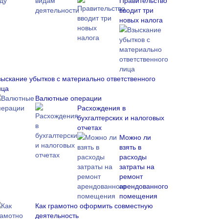
Правительство
вводит три
новых налога
зыскание убытков с материально ответственного
ица
Валютные операции
Расхождения в
бухгалтерских и налоговых
отчетах
Можно ли
взять в
расходы
затраты на
ремонт
арендованного
помещения
Как грамотно оформить совместную
деятельность