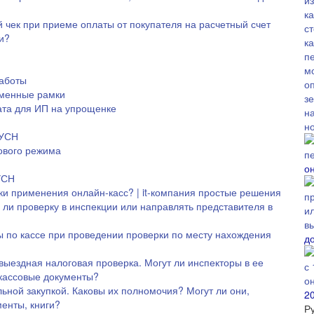
чек при приеме оплаты от покупателя на расчетный счет
и?
работы
еменные рамки
ата для ИП на упрощенке
 УСН
ового режима
о
УСН
ки применения онлайн‑касс? | it-компания простые решения
 ли проверку в инспекции или направлять представителя в
 по кассе при проведении проверки по месту нахождения
до
выездная налоговая проверка. Могут ли инспекторы в ее
 кассовые документы?
ьной закупкой. Каковы их полномочия? Могут ли они,
2
енты, книги?
Р