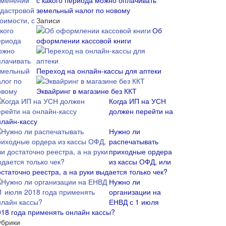
с какого периода можно оплачивать
земельный налог по новому
Записи
Об
оформлении кассовой книги
Переход на онлайн-кассы для аптеки
Эквайринг в магазине без ККТ
Когда ИП на УСН
должен перейти на
нлайн-кассу
Нужно ли
распечатывать
приходные ордера
из кассы ОФД, или
статочно реестра, а на руки выдается только чек?
Нужно ли
организации на
ЕНВД с 1 июля
018 года применять онлайн кассы?
убрики