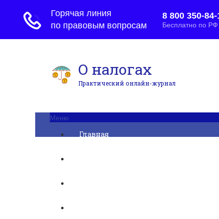
О налогах
Практический онлайн-журнал
Меню
Главная
Бухгалтерский учет
► УСН
Юридические вопросы