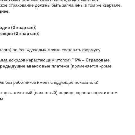
ое страхование должны быть заплачены в том же квартале,
днее
:
одие (2 квартал)
;
есяцев (3 квартал)
;
алога) по Усн «доходы» можно составить формулу:
мма доходов нарастающим итогом) *
6%
–
Страховые
редыдущие авансовые платежи
(применяется кроме
ь без работников имеет следующие показатели:
оход за отчетный (налоговый) период нарастающим итогом
ом