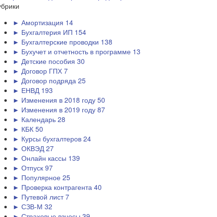
убрики
► Амортизация
14
► Бухгалтерия ИП
154
► Бухгалтерские проводки
138
► Бухучет и отчетность в программе
13
► Детские пособия
30
► Договор ГПХ
7
► Договор подряда
25
► ЕНВД
193
► Изменения в 2018 году
50
► Изменения в 2019 году
87
► Календарь
28
► КБК
50
► Курсы бухгалтеров
24
► ОКВЭД
27
► Онлайн кассы
139
► Отпуск
97
► Популярное
25
► Проверка контрагента
40
► Путевой лист
7
► СЗВ-М
32
► Страховые взносы
39