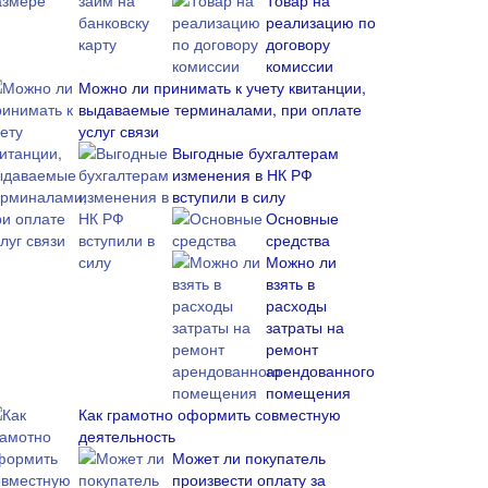
Товар на
реализацию по
договору
комиссии
Можно ли принимать к учету квитанции,
выдаваемые терминалами, при оплате
услуг связи
Выгодные бухгалтерам
изменения в НК РФ
вступили в силу
Основные
средства
Можно ли
взять в
расходы
затраты на
ремонт
арендованного
помещения
Как грамотно оформить совместную
деятельность
Может ли покупатель
произвести оплату за