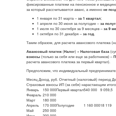
фиксированные платежи на пенсионное и медицинск
за который рассчитывается аванс, а именно
не поз
1 января по 31 марта –
за 1 квартал
;
1 апреля по 30 июня за полугодие –
за полуг
1 июля по 30 сентября за 9 месяцев –
за 9 м
1 октября по 31 декабря –
за год
.
Таким образом, для расчета авансового платежа (н
Авансовый платеж
(
Налог
) =
Налоговая база
(су
взносы
(только за себя или еще за работников) –
П
расчета авансового платежа за первый квартал).
Предположим, что индивидуальный предпринимател
Месяц Доход, руб. Отчетный (налоговый) период Д
Страховые взносы ИП (за себя) нарастающим итог
Январь
150 000
Первый квартал
540 000
9 059,5
Февраль
210 000
Март
180 000
Апрель
170 000
Полугодие
1 160 000
18 119
Май
250 000
Июнь
200 000