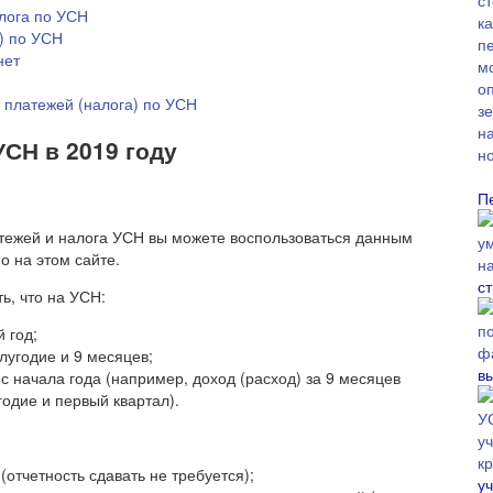
лога по УСН
) по УСН
нет
 платежей (налога) по УСН
СН в 2019 году
П
тежей и налога УСН вы можете воспользоваться данным
 на этом сайте.
с
ь, что на УСН:
 год;
лугодие и 9 месяцев;
в
с начала года (например, доход (расход) за 9 месяцев
годие и первый квартал).
(отчетность сдавать не требуется);
у