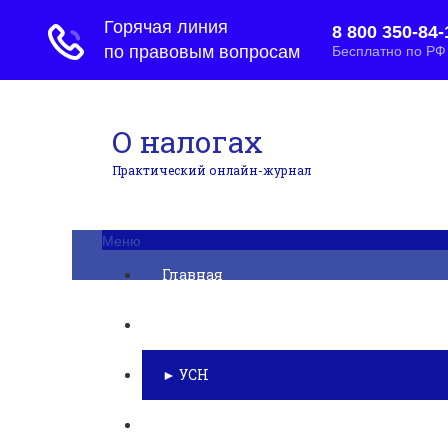
О налогах
Практический онлайн-журнал
Меню
Главная
Бухгалтерский учет
► УСН
Юридические вопросы