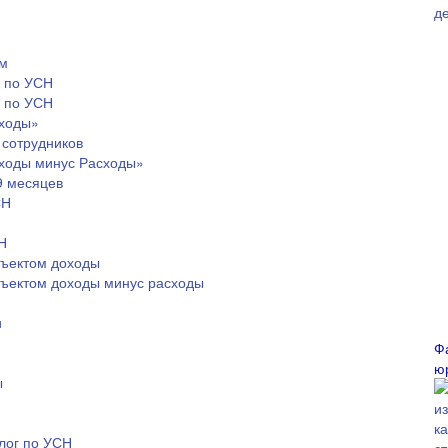
ам
и по УСН
х по УСН
оходы»
 сотрудников
оходы минус Расходы»
9 месяцев
СН
Н
бъектом доходы
бъектом доходы минус расходы
и
Ф
ю
ы
алог по УСН