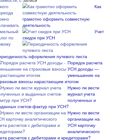
Записи
Как
грамотно оформить совместную
деятельность
Учет
скидок при УСН
ериодичность оформления путевого листа
Порядок расчета
УСН доходы —
уменьшение на
траховые взносы нарастающим итогом
Нужно ли вести
журнал учета
полученных и
ыданных счетов-фактур при УСН?
Нужно ли вести
организации на
УСН карточку
аналитического
чета расчетов с дебиторами и кредиторами?