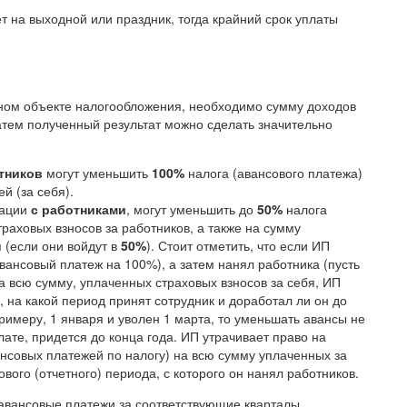
т на выходной или праздник, тогда крайний срок уплаты
нном объекте налогообложения, необходимо сумму доходов
атем полученный результат можно сделать значительно
тников
могут уменьшить
100%
налога (авансового платежа)
й (за себя).
зации
с работниками
, могут уменьшить до
50%
налога
раховых взносов за работников, а также на сумму
 (если они войдут в
50%
). Стоит отметить, что если ИП
авансовый платеж на 100%), а затем нанял работника (пусть
а всю сумму, уплаченных страховых взносов за себя, ИП
о, на какой период принят сотрудник и доработал ли он до
 примеру, 1 января и уволен 1 марта, то уменьшать авансы не
ате, придется до конца года. ИП утрачивает право на
нсовых платежей по налогу) на всю сумму уплаченных за
ового (отчетного) периода, с которого он нанял работников.
 авансовые платежи за соответствующие кварталы