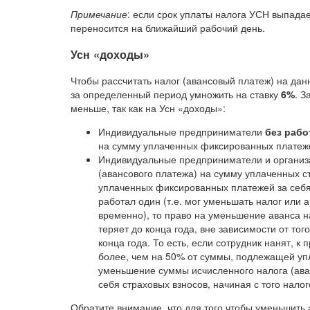
Примечание
: если срок уплаты налога УСН выпадае
переносится на ближайший рабочий день.
Усн «доходы»
Чтобы рассчитать налог (авансовый платеж) на да
за определенный период умножить на ставку
6%
. З
меньше, так как на Усн «доходы»:
Индивидуальные предприниматели
без рабо
на сумму уплаченных фиксированных платеже
Индивидуальные предприниматели и органи
(авансового платежа) на сумму уплаченных ст
уплаченных фиксированных платежей за себя
работал один (т.е. мог уменьшать налог или 
временно), то право на уменьшение аванса н
теряет до конца года, вне зависимости от тог
конца года. То есть, если сотрудник нанят, к
более, чем на 50% от суммы, подлежащей упл
уменьшение суммы исчисленного налога (ава
себя страховых взносов, начиная с того налог
Обратите внимание, что для того чтобы уменьшить