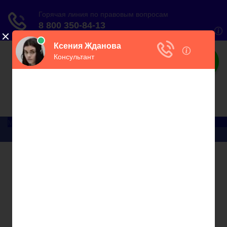
О налогах
Практический онлайн-журнал
Меню
Главная
Бухгалтерский учет
► УСН
Юридические вопросы