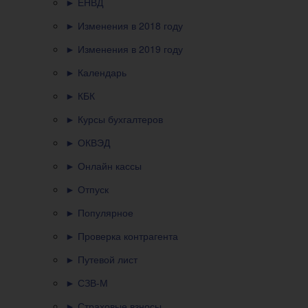
► ЕНВД
► Изменения в 2018 году
► Изменения в 2019 году
► Календарь
► КБК
► Курсы бухгалтеров
► ОКВЭД
► Онлайн кассы
► Отпуск
► Популярное
► Проверка контрагента
► Путевой лист
► СЗВ-М
► Страховые взносы