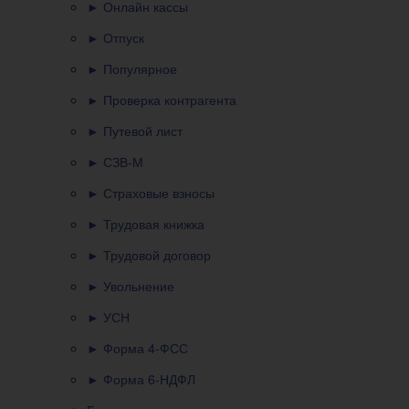
► Онлайн кассы
► Отпуск
► Популярное
► Проверка контрагента
► Путевой лист
► СЗВ-М
► Страховые взносы
► Трудовая книжка
► Трудовой договор
► Увольнение
► УСН
► Форма 4-ФСС
► Форма 6-НДФЛ