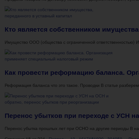
Кто является собственником имущества
Имущество ООО (общества с ограниченной ответственностью) 
Как провести реформацию баланса. Ор
Реформация баланса что это такое. Проводки В статье разберем
Перенос убытков при переходе с УСН на
Перенос убытка прошлых лет при ОСНО на другие периоды В н
Страница 18 из 224
« Первая
«
...
10
...
16
17
18
19
20
...
30
40
50
...
»
Посл