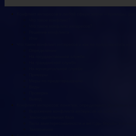
Конфликт интересов в любой сфере жизни – примеры, ре
Что такое конфликт?
Что такое конфликт интересов?
Решение конфликта
Итог
Что такое конфликт интересов и как ее предотвратить на 
Определение
На государственной службе
На гражданской службе
На муниципальной службе
Примеры
Меры по предотвращению
Виды
Проверка
Вывод
Конфликт интересов: понятия, определения, правовые н
Выражение конфликта интересов на работе
Законодательная база
Типы заинтересованности и методы борьбы с конфл
Заключение
Конфликт интересов на государственной и муниципальной