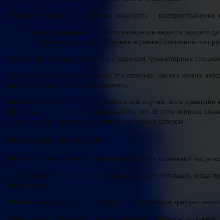
Обратите внимание!
Основная опасность — распространение к
Предотвращение конфликта интересов ведется задолго до с
психологии и культуры общения в рамках школьной прогр
В университете курсы читаются студентам гуманитарных специал
Там рассматривается, что такое это явление, как его можно избе
наказание может за это последовать.
Избежать спорной ситуации можно в том случае, если грамотно в
общественной, позволит предотвратить это. В этом вопросе гла
службе, должны регулярно заниматься самоанализом.
На гражданской службе
Конфликты интересов на гражданской службе возникают чаще все
По законодательству, явление подразумевает ситуацию, когда п
обязанностей.
Вопросы на гражданской службе в наше время не требуют нали
Вопрос может касаться не только денежных вопросов, но и имущ