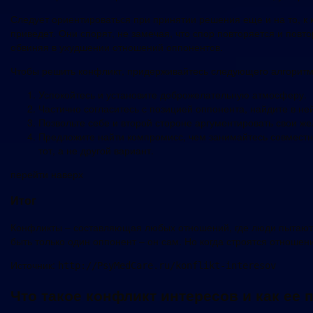
Следует ориентироваться при принятии решения еще и на то, к к
приведет. Они спорят, не замечая, что спор повторяется и повто
обвиняя в ухудшении отношений оппонентов.
Чтобы решить конфликт, придерживайтесь следующего алгоритм
Успокойтесь и установите доброжелательную атмосферу.
Частично согласитесь с позицией оппонента, найдите в н
Позвольте себе и второй стороне аргументировать свои ж
Предложите найти компромисс, чем занимайтесь совместн
тот, а не другой вариант.
перейти наверх
Итог
Конфликты – составляющая любых отношений, где люди пытаютс
быть только один оппонент – он сам. Но когда строятся отношени
Источник:
http://PsyMedCare.ru/konflikt-interesov
Что такое конфликт интересов и как ее