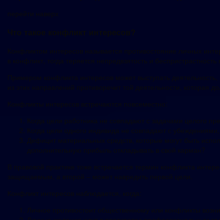
перейти наверх
Что такое конфликт интересов?
Конфликтом интересов называется противостояние личных инте
в конфликт, тогда теряется непредвзятость и беспристрастность
Примером конфликта интересов может выступать деятельность, 
из этих направлений противоречит той деятельности, которая д
Конфликты интересов встречаются повсеместно:
Когда цели работника не совпадают с задачами целого пре
Когда цели одного индивида не совпадают с убеждениями,
Дефицит материальных средств, которые могут быть испо
дополнительную прибыль откладывать в свой карман?
В правовой практике тоже встречается термин конфликта интерес
защищаемым, а второй – может навредить первой цели.
Конфликт интересов наблюдается, когда:
Личное противостоит общественному или конфликты возни
Личные желания идут в противовес профессиональным за