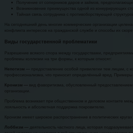
Получение от соперников даров и займов, предполагающи
Возникновение преимущества одной из конкурирующих ст
Тайная связь сотрудника с противоборствующей структуро
На сегодняшний день многие коммерческие организации целенап
конфликта интересов на гражданской службе и способы их скоре
Виды государственной проблематики
Разрешение всякого спора между государствами, предприятиям
проблемы коллизии на три формы, к которым относят:
Непотизм —
предоставление особой привилегии тем лицам, с ко
профессионализма, что приносит определённый вред. Примеры н
Кронизм —
вид фаворитизма, обусловленный предоставлением 
организации.
Проблема возникает при общественном и деловом контакте ме
лояльность и абсолютная поддержка покровителю.
Кронизм имеет широкое распространение в политических кругах 
Лоббизм —
деятельность частного лица, которая подразумевает
такой человек не числится в той структуре, куда намеревается