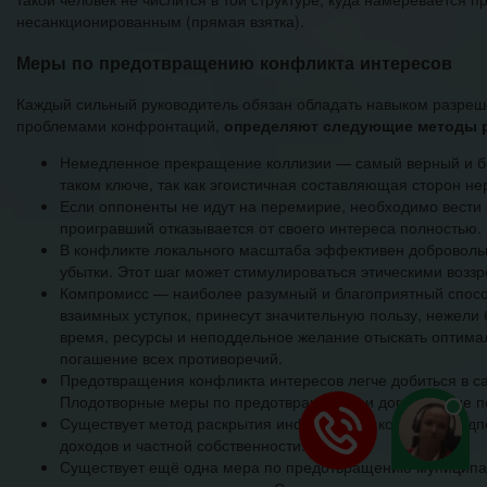
несанкционированным (прямая взятка).
Меры по предотвращению конфликта интересов
Каждый сильный руководитель обязан обладать навыком разре
проблемами конфронтаций,
определяют следующие методы 
Немедленное прекращение коллизии — самый верный и бы
таком ключе, так как эгоистичная составляющая сторон н
Если оппоненты не идут на перемирие, необходимо вести о
проигравший отказывается от своего интереса полностью. 
В конфликте локального масштаба эффективен добровольны
убытки. Этот шаг может стимулироваться этическими воз
Компромисс — наиболее разумный и благоприятный способ
взаимных уступок, принесут значительную пользу, нежели
время, ресурсы и неподдельное желание отыскать оптим
погашение всех противоречий.
Предотвращения конфликта интересов легче добиться в с
Плодотворные меры по предотвращению и договоры, не пе
Существует метод раскрытия информации, который предпо
доходов и частной собственности.
Существует ещё одна мера по предотвращению муниципал