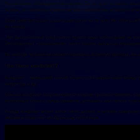
Несомненно, оправдания находились бы, но факт остается факто
редкие, это является ярким и четким показателем истинного от
Люди действительно порой ссорятся не из-за чего. Но если разо
по поводу.
Нет беспричинных конфликтов, просто сами собеседники не всег
Это позволяет «обвиняемым» найти вполне разумные оправдан
Но никогда человек не сможет оправдать истинную причину, из-
Что такое конфликт?
Конфликт – привычный способ словесной конфронтации между пар
интересах и пр.
Обычно конфликт сопровождается острым противостоянием, когд
негативные слова с целью усмирить, устранить или просто отраз
Иногда конфликт может зайти очень далеко, и человек совершае
эмоции и позволяет им брать над собой верх.