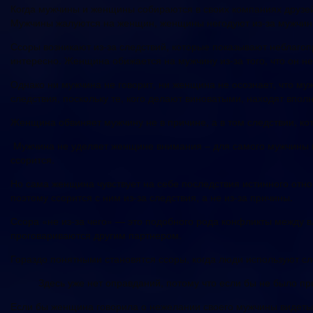
Когда мужчины и женщины собираются в своих компаниях друзей 
Мужчины жалуются на женщин, женщины негодуют из-за мужчин. 
Ссоры возникают из-за следствий, которые показывают неблаго
интересно. Женщина обижается на мужчину из-за того, что он н
Однако ни мужчина не говорит, ни женщина не осознает, что муж
следствия, поскольку те, кого делают виноватыми, находят вполн
Женщина обвиняет мужчину не в причине, а в том следствии, ко
Мужчина не уделяет женщине внимания – для самого мужчины в 
ссорится.
Но сама женщина чувствует на себе последствия истинного отно
поэтому ссорится с ним из-за следствия, а не из-за причины.
Ссора «не из-за чего» — это подобного рода конфликты между в
проговариваются другим партнером.
Гораздо понятными становятся ссоры, когда люди используют сл
Здесь уже нет оправданий, потому что если бы не было пр
Если бы женщина говорила о нежелании своего мужчины видеться 