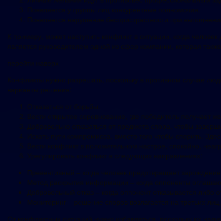
Появляется у группы лиц конкурентные полномочия.
Появляется нарушение беспристрастности при выполнении
К примеру, может наступить конфликт в ситуации, когда челове
является руководителем одной из сфер компании, которая также
перейти наверх
Конфликты нужно разрешать, поскольку в противном случае люд
варианты решения:
Отказаться от борьбы.
Вести открытое соревнование, где победитель получает ж
Добровольно отказаться от предмета спора, чтобы заверш
Искать пути компромисса, вместо того чтобы спорить. Здес
Вести конфликт в положительном настрое, спокойно, неаг
Урегулировать конфликт в следующих направлениях:
Превентивный – когда человек предотвращает зарождение 
Метод раскрытия информации – когда оппоненты оглашают
Добровольный отказ – когда оппонент отказывается либо 
Мониторинг – решение споров возлагается на третьих лиц
От конфликтных ситуаций нужно избавляться, поскольку их нал