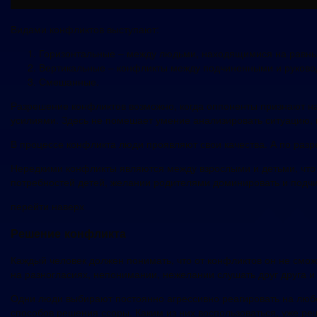
Видами конфликтов выступают:
Горизонтальные – между людьми, находящимися на равны
Вертикальные – конфликты между подчиненными и руково
Смешанные.
Разрешение конфликтов возможно, когда оппоненты признают на
усилиями. Здесь не помешает умение анализировать ситуацию, в
В процессе конфликта люди проявляют свои качества. А по раз
Нередкими конфликты являются между взрослыми и детьми, что
потребностей детей, желании родителями доминировать и подчи
перейти наверх
Решение конфликта
Каждый человек должен понимать, что от конфликтов он не смож
на разногласиях, непонимании, нежелании слушать друг друга и 
Одни люди выбирают постоянно агрессивно реагировать на любо
способов решения ссоры. Каким из них воспользоваться, уже ре