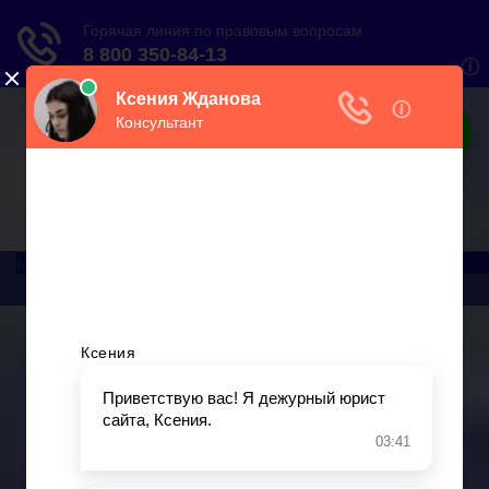
О налогах
Практический онлайн-журнал
Меню
Главная
Бухгалтерский учет
► УСН
Юридические вопросы