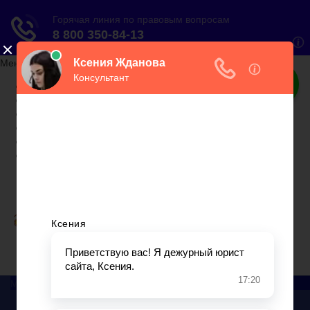
Меню сайта
Главная
Бухгалтерский учет
► УСН
Юридические вопросы
Отчетность
Вопросы и ответы
О налогах
Практический онлайн-журнал
Меню