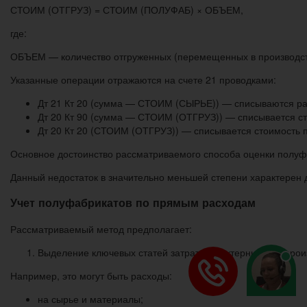
СТОИМ (ОТГРУЗ) = СТОИМ (ПОЛУФАБ) × ОБЪЕМ,
где:
ОБЪЕМ — количество отгруженных (перемещенных в производст
Указанные операции отражаются на счете 21 проводками:
Дт 21 Кт 20 (сумма — СТОИМ (СЫРЬЕ)) — списываются рас
Дт 20 Кт 90 (сумма — СТОИМ (ОТГРУЗ)) — списывается ст
Дт 20 Кт 20 (СТОИМ (ОТГРУЗ)) — списывается стоимость 
Основное достоинство рассматриваемого способа оценки полуфа
Данный недостаток в значительно меньшей степени характерен
Учет полуфабрикатов по прямым расходам
Рассматриваемый метод предполагает:
Выделение ключевых статей затрат, характерных для прои
Например, это могут быть расходы:
на сырье и материалы;