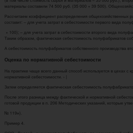
(в том числе стоимость сырья и материалов – 35 000 руб.), второ
материалы составили 74 500 руб. (35 000 + 39 500). Общехозяй
Рассчитаем коэффициент распределения общехозяйственных рас
составит: – для учета затрат в себестоимости первого вида полуф
× 100); – для учета затрат в себестоимости второго вида полуфаб
Таким образом, фактическая себестоимость полуфабрикатов собст
А себестоимость полуфабрикатов собственного производства второ
Оценка по нормативной себестоимости
На практике чаще всего данный способ используется в цехах с
нормативной себестоимости. › |
Затем определяется фактическая себестоимость полуфабрикато
После этого разница между фактической и нормативной себесто
готовой продукции в п. 206 Методических указаний, которые ут
№ 119н).
Пример 4.
ООО «Валдай» оценивает полуфабрикаты по нормативной себесто