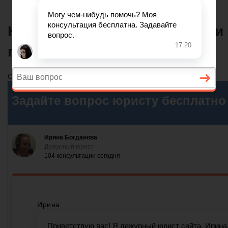
Как отразить в бухучете и п
производства
Содержание