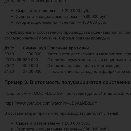
деталей. В состав затрат входят:
Сырье и материалы — 1 200 000 руб.;
Зарплата и социальные взносы — 980 000 руб.;
Амортизационные начисления — 450 000 руб.
Полуфабрикаты собственного производства оцениваются по прям
согласно учетной политике. Сформированы проводки:
Дт
Кт
Сумма, руб.
Описание проводки
20
10
1 200 000
Учтена стоимость сырья и материалов, сп
20
70 (69)
980 000
Отражена сумма зарплаты и социальные 
20
02
450 000
Отражена начисленная амортизация
21
20
2 630 000
Поступление на склад полуфабрикатов собс
Пример 3. В стоимость полуфабрикатов собственн
Предположим, ООО «ВЕСНА» производит деталь1 и деталь2, кот
https://www.youtube.com/watch?v=8DpAaNEqLoY
В составе затрат прямых по производству детали1 учтены:
Сырье и материалы — 1 200 000 руб.;
Зарплата и социальные взносы — 980 000 руб.;