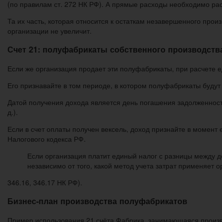
(по правилам ст. 272 НК РФ). А прямые расходы необходимо ра
Та их часть, которая относится к остаткам незавершенного прои
организации не увеличит.
Счет 21: полуфабрикаты собственного производств
Если же организация продает эти полуфабрикаты, при расчете еди
Его признавайте в том периоде, в котором полуфабрикаты будут
Датой получения дохода является день погашения задолженности
д.).
Если в счет оплаты получен вексель, доход признайте в момент 
Налогового кодекса РФ.
Если организация платит единый налог с разницы между 
независимо от того, какой метод учета затрат применяет
346.16, 346.17 НК РФ).
Бизнес-план производства полуфабрикатов
Пример использования 21 счёта Фабрика, занимающаяся произв