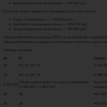
Амортизационные начисления — 450 000 руб.
В составе затрат прямых по производству детали2 учтены:
Сырье и материалы — 1 050 000 руб.;
Зарплата и социальные взносы — 950 000 руб.;
Амортизационные начисления — 380 000 руб.
Общехозяйственные расходы (ОХР) на производство полуфабрика
общехозяйственные расходы относительно стоимости сырья и м
Таблица проводок:
Дт
Кт
Сумма, 
20
02; 10; 69; 70
2 630 0
20
02; 10; 69; 70
2 380 0
Общая сумма затрат на сырье и материалы
Бухгалт
2 250 000
(1 200 000 + 1 050 000)
справка
20
26
464 000
20
26
406 000