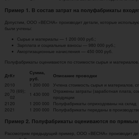
Пример 1. В состав затрат на полуфабрикаты входя
Допустим, ООО «ВЕСНА» производит детали, которые используютс
были учтены:
Сырье и материалы — 1 200 000 руб.;
Зарплата и социальные взносы — 980 000 руб.;
Амортизационные начисления — 450 000 руб.
Полуфабрикаты оцениваются по стоимости сырья и материалов
Сумма,
Дт
Кт
Описание проводки
руб.
20
10
1 200 000
Учтена стоимость сырья и материалов, с
70 (69);
Отражены затраты (заработная плата, со
20
1 430 000
02
продукции
21
20
1 200 000
Полуфабрикаты оприходованы на склад
20
21
1 200 000
Полуфабрикаты переданы в производств
Пример 2. Полуфабрикаты оцениваются по прямым 
Рассмотрим предыдущий пример, ООО «ВЕСНА» производит детал