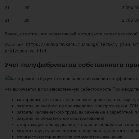
21
20
3 094 0
21
20
2 786 0
Важно, отметить, что нормативный метод учета затрат целесоо
Источник:
https://BuhSpravka46.ru/buhgalterskiy-plan-sc
proizvodstva.html
Учет полуфабрикатов собственного про
Что включается в производственную себестоимость Производств
материальные затраты на основное производство: сырье,
затраты на энергию на производство: электроэнергия, ГСМ, 
затраты человеческого труда, выраженные в заработной п
затраты на обязательное соцстрахование;
амортизацию оборудования, которое используется в проце
затраты труда управленческого персонала, занятого в прои
стоимость материалов для вспомогательных цехов;