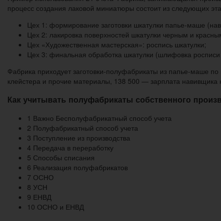
процесс создания лаковой миниатюры состоит из следующих эта
Цех 1: формирование заготовки шкатулки папье-маше (нави
Цех 2: лакировка поверхностей шкатулки черным и красны
Цех «Художественная мастерская»: роспись шкатулки;
Цех 3: финальная обработка шкатулки (шлифовка росписи
Фабрика приходует заготовки-полуфабрикаты из папье-маше по м
клейстера и прочие материалы, 138 500 — зарплата навивщика к
Как учитывать полуфабрикаты собственного произ
1 Важно Бесполуфабрикатный способ учета
2 Полуфабрикатный способ учета
3 Поступление из производства
4 Передача в переработку
5 Способы списания
6 Реализация полуфабрикатов
7 ОСНО
8 УСН
9 ЕНВД
10 ОСНО и ЕНВД