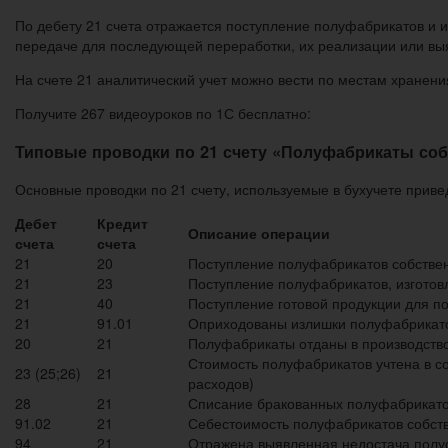
По дебету 21 счета отражается поступление полуфабрикатов и 
передаче для последующей переработки, их реализации или выя
На счете 21 аналитический учет можно вести по местам хранени
Получите 267 видеоуроков по 1С бесплатно:
Типовые проводки по 21 счету «Полуфабрикаты соб
Основные проводки по 21 счету, используемые в бухучете приве
Дебет
Кредит
Описание операции
счета
счета
21
20
Поступление полуфабрикатов собствен
21
23
Поступление полуфабрикатов, изгото
21
40
Поступление готовой продукции для п
21
91.01
Оприходованы излишки полуфабрикато
20
21
Полуфабрикаты отданы в производств
Стоимость полуфабрикатов учтена в с
23 (25;26)
21
расходов)
28
21
Списание бракованных полуфабрикато
91.02
21
Себестоимость полуфабрикатов собств
94
21
Отражена выявленная недостача полу