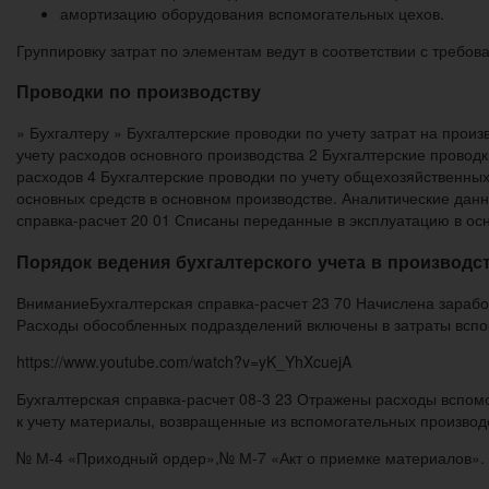
амортизацию оборудования вспомогательных цехов.
Группировку затрат по элементам ведут в соответствии с требов
Проводки по производству
» Бухгалтеру » Бухгалтерские проводки по учету затрат на прои
учету расходов основного производства 2 Бухгалтерские провод
расходов 4 Бухгалтерские проводки по учету общехозяйственны
основных средств в основном производстве. Аналитические дан
справка-расчет 20 01 Списаны переданные в эксплуатацию в ос
Порядок ведения бухгалтерского учета в производс
ВниманиеБухгалтерская справка-расчет 23 70 Начислена зарабо
Расходы обособленных подразделений включены в затраты вспо
https://www.youtube.com/watch?v=yK_YhXcuejA
Бухгалтерская справка-расчет 08-3 23 Отражены расходы вспомо
к учету материалы, возвращенные из вспомогательных производ
№ М-4 «Приходный ордер»,№ М-7 «Акт о приемке материалов». 4